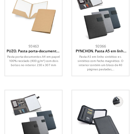
93463
92066
PUZO. Pasta porta-documentos
PYNCHON. Pasta A5 em linho
A4 em papel 100% reciclado
sintético e c. sintético, com
Pasta porta-documentos A4 em papel
Pasta A5 em linho sintético e c.
(400 g/m²)
bloco de 40 páginas pautadas
100% reciclado (400 g/m²) com dois
sintético com fecho magnético. O
bolsos no interior. 230 x 307 mm
interior contém um bloco de 40
páginas pautadas,...