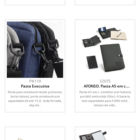
PA110
52075
Pasta Executiva
AFONSO. Pasta A5 em c.
sintético com bateria portátil
Pasta para notebook tecido poliester,
Pasta A5 em c. sintético com bateria
embutida (lítio) 4 000 mAh e
bolso lateral, porta notebook com
portátil embutida (lítio). A bateria
bloco com páginas pautadas
capacidade de até 15,6 , toda forrada,
tem capacidade para 4 000 mAh,
alça de...
tempo de vida...