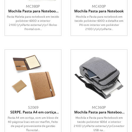
MC380P
MC430P
Mochila Pasta para Notebook
Mochila Pasta para Notebook
em Poliéster 600D
Pasta Maleta para notebook em tecido
Mochila e Pasta para notebook em
poliéster 600D e interior
tecido poliéster 600D e detalhe em
210D.\r\nParte externa:\r\n1 Bolso
PU com interior em poliéster
frontal com...
210D.\r\n\r\nParte...
52069
MC360P
SERPE. Pasta A4 em cortiça
Mochila Pasta para Notebook
com bloco de páginas lisas
em Poliéster 600D
Pasta A4 em cortiça, com um bloco de
Mochila e Pasta para Notebook em
40 páginsa lisas em cor marfim, feito
tecido poliéster 600d e interior
de papel proveniente de gestão
210D.\r\nParte externa:\r\nConector
florestal...
USB na...