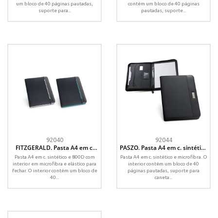
um bloco de 40 páginas pautadas,
contém um bloco de 40 páginas
suporte para...
pautadas, suporte...
92040
92044
FITZGERALD. Pasta A4 em c.
PASZO. Pasta A4 em c. sintético
sintético e 800D, com interior
e microfibra, com bloco de
Pasta A4 em c. sintético e 800D com
Pasta A4 em c. sintético e microfibra. O
em microfibra e bloco com
páginas pautadas
interior em microfibra e elástico para
interior contém um bloco de 40
páginas pautadas
fechar. O interior contém um bloco de
páginas pautadas, suporte para
40...
caneta...