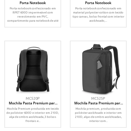
Porta Notebook
Porta Notebook
Porta notebook confeccionado em
Porta notebook confeccionado em
RPET 600D impermeável com
material polyester-cotton com tecido
revestimento em PVC,
tipo canvas, bolso frontal com interior
compartimento para notebook de até
acolchoado,...
14” e...
MC520P
MC525P
Mochila Pasta Premium para
Mochila Pasta Premium para
Notebook em Poliéster 600D
notebook em Poliéster 600D
Mochila Premium produzida em tecido
Mochila premium, produzida com
de poliéster 600D e interior em 210D,
poliéster acolchoado e interior em
alça de ombro acolchoada,3 bolsos
210D, alças de ombro acolchoadas,
frontais e...
interior com...