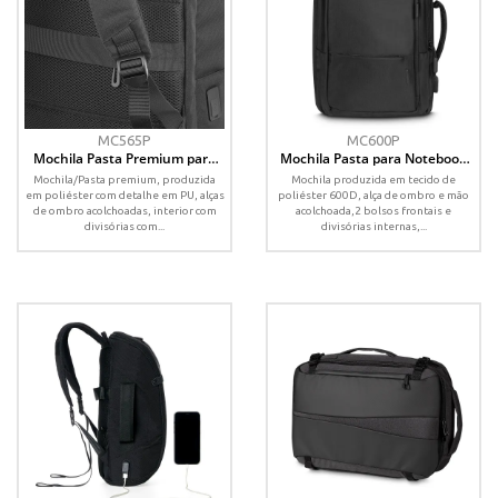
MC565P
MC600P
Mochila Pasta Premium para
Mochila Pasta para Notebook
notebook
em Poliéster 600D
Mochila/Pasta premium, produzida
Mochila produzida em tecido de
em poliéster com detalhe em PU, alças
poliéster 600D, alça de ombro e mão
de ombro acolchoadas, interior com
acolchoada,2 bolsos frontais e
divisórias com...
divisórias internas,...