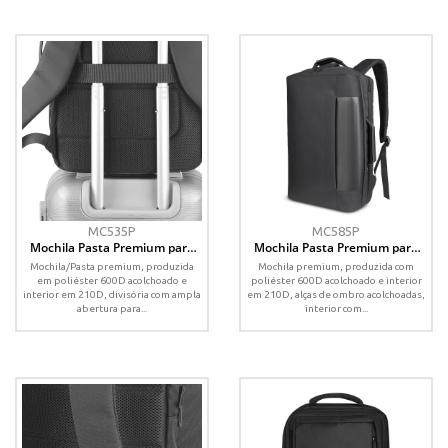
MC535P
MC585P
Mochila Pasta Premium para
Mochila Pasta Premium para
notebook em Poliéster 600D
notebook em Poliéster 600D
Mochila/Pasta premium, produzida
Mochila premium, produzida com
em poliéster 600D acolchoado e
poliéster 600D acolchoado e interior
interior em 210D, divisória com ampla
em 210D, alças de ombro acolchoadas,
abertura para...
interior com...