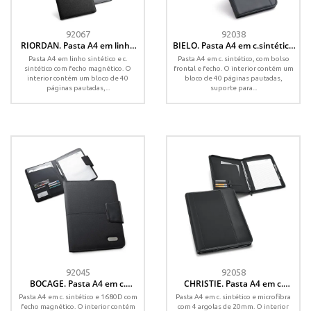
92067
92038
RIORDAN. Pasta A4 em linho
BIELO. Pasta A4 em c.sintético
sintético e c.sintético, com
com bolso frontal e fecho com
Pasta A4 em linho sintético e c.
Pasta A4 em c. sintético, com bolso
bloco de páginas pautadas
páginas pautadas
sintético com fecho magnético. O
frontal e fecho. O interior contém um
interior contém um bloco de 40
bloco de 40 páginas pautadas,
páginas pautadas,...
suporte para...
92045
92058
BOCAGE. Pasta A4 em c.
CHRISTIE. Pasta A4 em c.
sintético e 1680D, com bloco de
sintético e microfibra, com 4
Pasta A4 em c. sintético e 1680D com
Pasta A4 em c. sintético e microfibra
páginas pautadas
argolas e bloco de páginas
fecho magnético. O interior contém
com 4 argolas de 20mm. O interior
pautadas