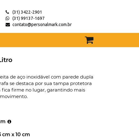
(31) 3422-2901
(31) 99137-1697
contato@personalmark.com.br
Litro
feita de aço inoxidável com parede dupla
rrafa se destaca por sua tampa protetora
 fica firme no lugar, garantindo mais
movimento.
 cm
3 cm x 10 cm