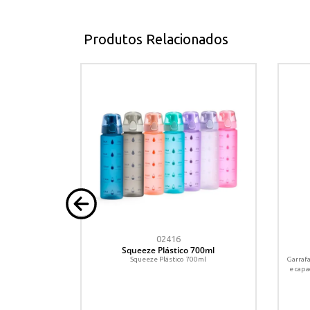
Produtos Relacionados
02416
700ml
Squeeze Plástico 700ml
ml.
Squeeze Plástico 700ml
Garrafa
e capa