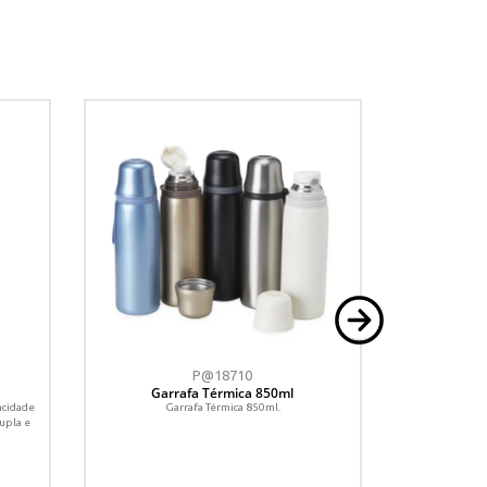
P@18710
Garrafa Térmica 850ml
Ga
acidade
Garrafa Térmica 850ml.
Garrafa térmic
upla e
Possui estrutu
em i