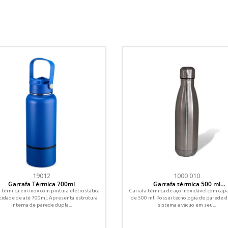
19012
1000 010
Garrafa Térmica 700ml
Garrafa térmica 500 ml
mod. GX-1
 térmica em inox com pintura eletrostática
Garrafa térmica de aço inoxidável com cap
cidade de até 700ml. Apresenta estrutura
de 500 ml. Possui tecnologia de parede d
interna de parede dupla...
sistema a vácuo em seu...