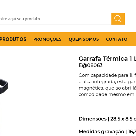
PRODUTOS
PROMOÇÕES
QUEM SOMOS
CONTATO
Garrafa Térmica 1 
E@08063
Com capacidade para 1l, 
e alça integrada, esta ga
magnética, que ao abri-lá
comodidade mesmo em 
Dimensões |
28.5 x 8.5
Medidas gravação |
16,