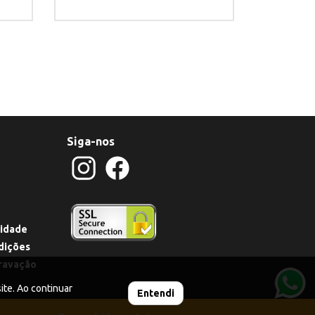
Siga-nos
cidade
dições
ravação
te. Ao continuar
Entendi