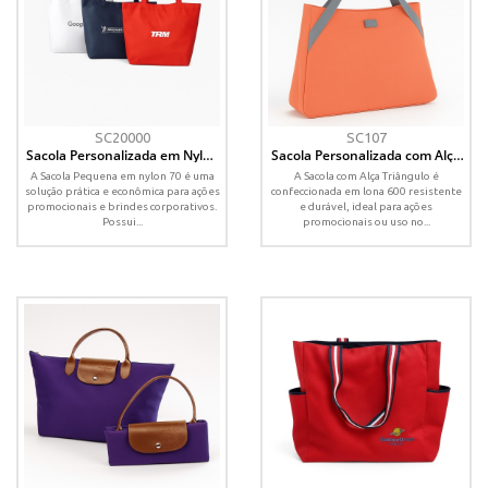
SC20000
SC107
Sacola Personalizada em Nylon
Sacola Personalizada com Alça
70 – Modelo Compacto e
Triângulo – Lona 600 com
A Sacola Pequena em nylon 70 é uma
A Sacola com Alça Triângulo é
Versátil
Bolso Frontal
solução prática e econômica para ações
confeccionada em lona 600 resistente
promocionais e brindes corporativos.
e durável, ideal para ações
Possui...
promocionais ou uso no...