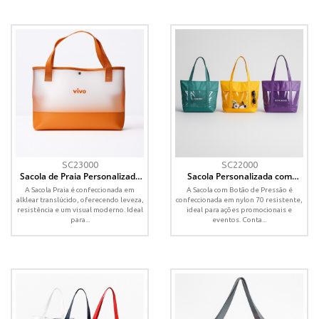
SC23000
SC22000
Sacola de Praia Personalizada
Sacola Personalizada com
em Alklear Translúcido – Ideal
Botão de Pressão e Bolso
A Sacola Praia é confeccionada em
A Sacola com Botão de Pressão é
para Verão e Eventos
Transparente – Nylon 70
alklear translúcido, oferecendo leveza,
confeccionada em nylon 70 resistente,
resistência e um visual moderno. Ideal
ideal para ações promocionais e
para...
eventos. Conta...