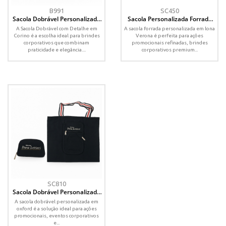
B991
SC450
Sacola Dobrável Personalizada
Sacola Personalizada Forrada
com Detalhe em Corino –
em Lona Verona – Fundo
A Sacola Dobrável com Detalhe em
A sacola forrada personalizada em lona
Sofisticação e Praticidade
Acolchoado
Corino é a escolha ideal para brindes
Verona é perfeita para ações
corporativos que combinam
promocionais refinadas, brindes
praticidade e elegância....
corporativos premium...
SC810
Sacola Dobrável Personalizada
em Oxford – Compacta e
A sacola dobrável personalizada em
Resistente
oxford é a solução ideal para ações
promocionais, eventos corporativos
e...