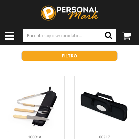
FILTRO
18891A
08217