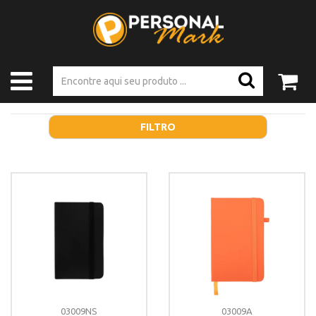
FILTRO
03009NS
03009A