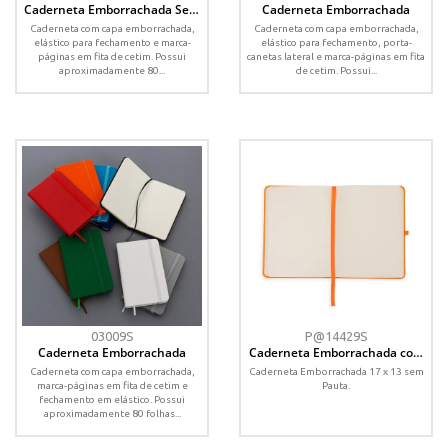
Caderneta Emborrachada Sem
Caderneta Emborrachada
Pauta
Caderneta com capa emborrachada,
Caderneta com capa emborrachada,
elástico para fechamento e marca-
elástico para fechamento, porta-
páginas em fita de cetim. Possui
canetas lateral e marca-páginas em fita
aproximadamente 80...
de cetim. Possui...
03009S
P@14429S
Caderneta Emborrachada
Caderneta Emborrachada com
Porta Caneta
Caderneta com capa emborrachada,
Caderneta Emborrachada 17 x 13 sem
marca-páginas em fita de cetim e
Pauta.
fechamento em elástico. Possui
aproximadamente 80 folhas...