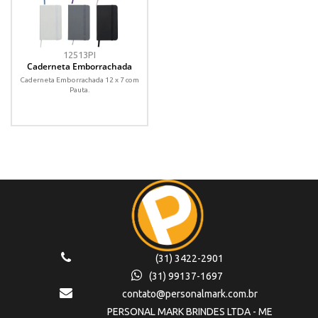
12513PI
Caderneta Emborrachada
Caderneta Emborrachada 12 x 7 com
Pauta.
(31) 3422-2901
(31) 99137-1697
contato@personalmark.com.br
PERSONAL MARK BRINDES LTDA - ME