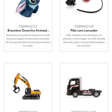
P$BRINQ155
P$BRINQ158
Bracelete Desenho Animado
Pião com Lançador
Pelúcia
Bracelete em pelúcia macia com estilo
Pião metálico com detalhes em
de personagem de desenho animado.
plástico e iluminação em LED ativada
Possui ajuste bate-enrola para encaixe
durante o giro. Acompanha lançador
no braço.
em plástico.