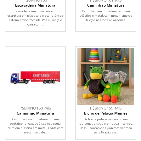
P$BRINQ166
P$BRINQ161-MIS
Escavadeira Miniatura
Caminhão Miniatura
Escavadeira em miniatura com
Caminhão em miniatura feito em
estrutura em plástico e metal, além de
plástico e metal, com mecanismo de
esteira emborrachada. Possui lança e
fricção nas rodas dianteiras.
garra com...
P$BRINQ160-MIS
P$BRINQ159-MIS
Caminhão Miniatura
Bicho de Pelúcia Memes
Caminhão em miniatura com um
Bicho de pelúcia inspirado em
container engatado à sua estrutura
personagens de memes da internet.
feita em plástico em metal. Conta com
Possui cordão de nylon com ventosa
mecanismo de...
para fixação em...