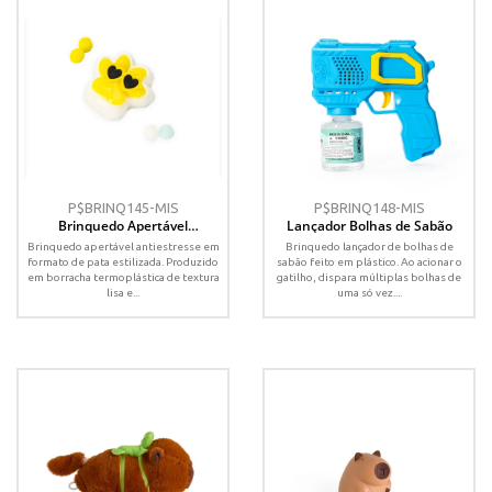
P$BRINQ145-MIS
P$BRINQ148-MIS
Brinquedo Apertável
Lançador Bolhas de Sabão
Antiestresse
Brinquedo apertável antiestresse em
Brinquedo lançador de bolhas de
formato de pata estilizada. Produzido
sabão feito em plástico. Ao acionar o
em borracha termoplástica de textura
gatilho, dispara múltiplas bolhas de
lisa e...
uma só vez....