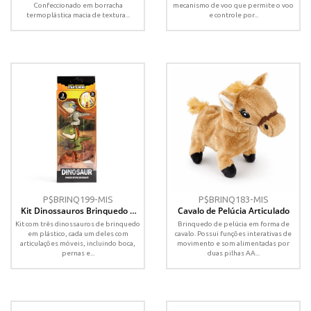
Confeccionado em borracha
mecanismo de voo que permite o voo
termoplástica macia de textura...
e controle por...
P$BRINQ199-MIS
P$BRINQ183-MIS
Kit Dinossauros Brinquedo 3
Cavalo de Pelúcia Articulado
Peças
Kit com três dinossauros de brinquedo
Brinquedo de pelúcia em forma de
em plástico, cada um deles com
cavalo. Possui funções interativas de
articulações móveis, incluindo boca,
movimento e som alimentadas por
pernas e...
duas pilhas AA...