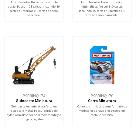
Jogo de cartas Uno com design de
Jogo de cartas Uno com design
verão. Possui 108 cartas, incluindo 19
minimalista. Possui 110 cartas,
cartas numéricas e 6 cartas de ação
incluindo 19 cartas numéricas e 6
para cada...
cartas de ação para cada...
P$BRINQ174
P$BRINQ170
Guindaste Miniatura
Carro Miniatura
Guindaste em miniatura feito em
Carro em miniatura com formato de
plástico e metal. Possui cordão de
modelo esportivo e estrutura em
nylon com alavanca para movimentação
metal e plástico.
do gancho, além...