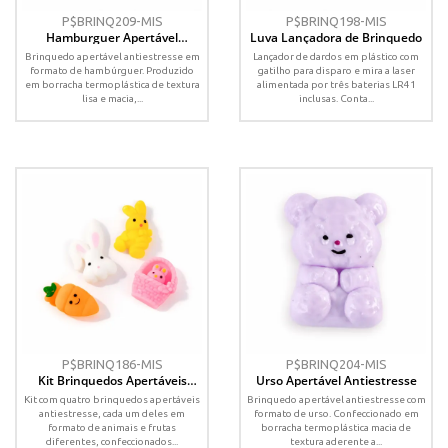
P$BRINQ209-MIS
P$BRINQ198-MIS
Hamburguer Apertável
Luva Lançadora de Brinquedo
Antiestresse
Brinquedo apertável antiestresse em
Lançador de dardos em plástico com
formato de hambúrguer. Produzido
gatilho para disparo e mira a laser
em borracha termoplástica de textura
alimentada por três baterias LR41
lisa e macia,...
inclusas. Conta...
P$BRINQ186-MIS
P$BRINQ204-MIS
Kit Brinquedos Apertáveis
Urso Apertável Antiestresse
Antiestresse 4 Peças
Kit com quatro brinquedos apertáveis
Brinquedo apertável antiestresse com
antiestresse, cada um deles em
formato de urso. Confeccionado em
formato de animais e frutas
borracha termoplástica macia de
diferentes, confeccionados...
textura aderente a...