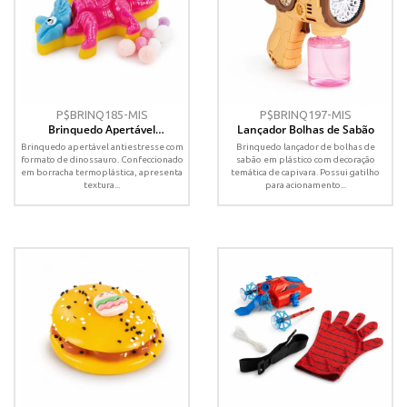
P$BRINQ185-MIS
P$BRINQ197-MIS
Brinquedo Apertável
Lançador Bolhas de Sabão
Antiestresse
Brinquedo apertável antiestresse com
Brinquedo lançador de bolhas de
formato de dinossauro. Confeccionado
sabão em plástico com decoração
em borracha termoplástica, apresenta
temática de capivara. Possui gatilho
textura...
para acionamento...