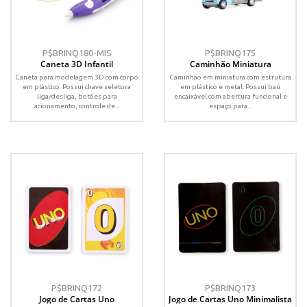
P$BRINQ180-MIS
P$BRINQ175
Caneta 3D Infantil
Caminhão Miniatura
Caneta para modelagem 3D com corpo
Caminhão em miniatura com estrutura
em plástico. Possui chave seletora
em plástico e metal. Possui baú
liga/desliga, botões para
encaixável com abertura funcional e
acionamento, controle de...
espaço para...
P$BRINQ172
P$BRINQ173
Jogo de Cartas Uno
Jogo de Cartas Uno Minimalista