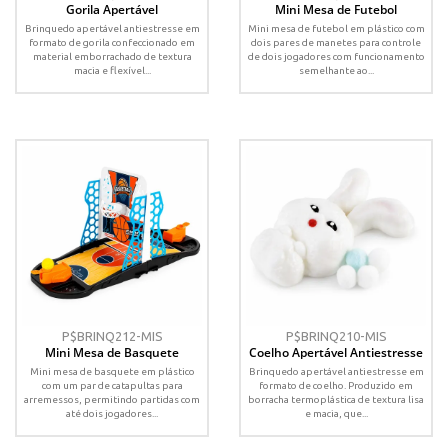
Gorila Apertável
Mini Mesa de Futebol
Brinquedo apertável antiestresse em
Mini mesa de futebol em plástico com
formato de gorila confeccionado em
dois pares de manetes para controle
material emborrachado de textura
de dois jogadores com funcionamento
macia e flexível...
semelhante ao...
P$BRINQ212-MIS
P$BRINQ210-MIS
Mini Mesa de Basquete
Coelho Apertável Antiestresse
Mini mesa de basquete em plástico
Brinquedo apertável antiestresse em
com um par de catapultas para
formato de coelho. Produzido em
arremessos, permitindo partidas com
borracha termoplástica de textura lisa
até dois jogadores...
e macia, que...