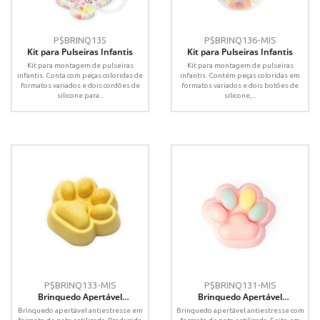
P$BRINQ135
P$BRINQ136-MIS
Kit para Pulseiras Infantis
Kit para Pulseiras Infantis
Kit para montagem de pulseiras
Kit para montagem de pulseiras
infantis. Conta com peças coloridas de
infantis. Contém peças coloridas em
formatos variados e dois cordões de
formatos variados e dois botões de
silicone para...
silicone,...
P$BRINQ133-MIS
P$BRINQ131-MIS
Brinquedo Apertável
Brinquedo Apertável
Antiestresse
Antiestresse
Brinquedo apertável antiestresse em
Brinquedo apertável antiestresse com