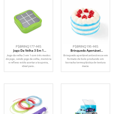
P$BRINQ177-MIS
P$BRINQ195-MIS
Jogo Da Velha 3 Em 1
Brinquedo Apertável
Recarregável
Antiestresse
Jogo da velha 3 em 1 com três modos
Brinquedo apertável antiestresse em
de jogo, sendo jogo da velha, memória
formato de bolo produzido em
e reflexo estilo acertar a toupeira,
borracha termoplástica de textura
ideal para...
macia.