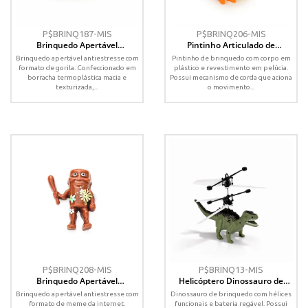
P$BRINQ187-MIS
P$BRINQ206-MIS
Brinquedo Apertável
Pintinho Articulado de
Antiestresse
Brinquedo
Brinquedo apertável antiestresse com
Pintinho de brinquedo com corpo em
formato de gorila. Confeccionado em
plástico e revestimento em pelúcia.
borracha termoplástica macia e
Possui mecanismo de corda que aciona
texturizada,...
o movimento...
P$BRINQ208-MIS
P$BRINQ13-MIS
Brinquedo Apertável
Helicóptero Dinossauro de
Antiestresse
Brinquedo
Brinquedo apertável antiestresse com
Dinossauro de brinquedo com hélices
formato de meme da internet.
funcionais e bateria regável. Possui