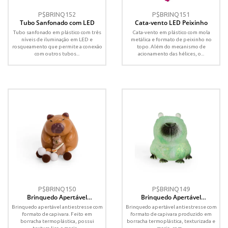
P$BRINQ152
P$BRINQ151
Tubo Sanfonado com LED
Cata-vento LED Peixinho
Tubo sanfonado em plástico com três
Cata-vento em plástico com mola
níveis de iluminação em LED e
metálica e formato de peixinho no
rosqueamento que permite a conexão
topo. Além do mecanismo de
com outros tubos...
acionamento das hélices, o...
P$BRINQ150
P$BRINQ149
Brinquedo Apertável
Brinquedo Apertável
Antiestresse
Antiestresse
Brinquedo apertável antiestresse com
Brinquedo apertável antiestresse com
formato de capivara. Feito em
formato de capivara produzido em
borracha termoplástica, possui
borracha termoplástica, texturizada e