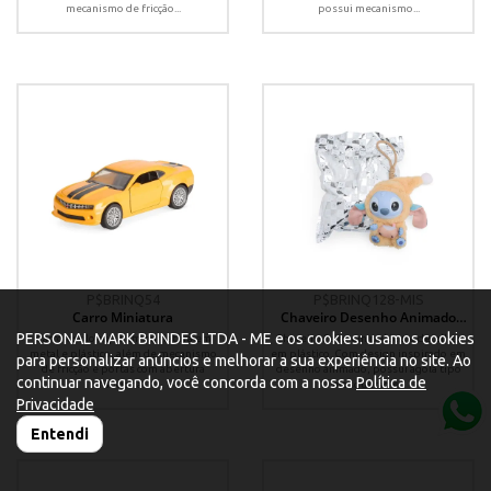
mecanismo de fricção...
possui mecanismo...
P$BRINQ54
P$BRINQ128-MIS
Carro Miniatura
Chaveiro Desenho Animado
Pelúcia
PERSONAL MARK BRINDES LTDA - ME e os cookies: usamos cookies
Carro estilo cupê em miniatura em
Chaveiro feito em pelúcia e detalhes
metal e plástico, além de mecanismo
em plástico. Com design inspirado em
para personalizar anúncios e melhorar a sua experiência no site. Ao
de fricção e portas com abertura
desenho animado, possui agola tipo
continuar navegando, você concorda com a nossa
Política de
funcional.
mosquetão e...
Privacidade
Entendi