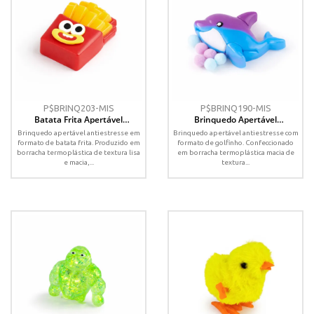
P$BRINQ203-MIS
P$BRINQ190-MIS
Batata Frita Apertável
Brinquedo Apertável
Antiestresse
Antiestresse
Brinquedo apertável antiestresse em
Brinquedo apertável antiestresse com
formato de batata frita. Produzido em
formato de golfinho. Confeccionado
borracha termoplástica de textura lisa
em borracha termoplástica macia de
e macia,...
textura...