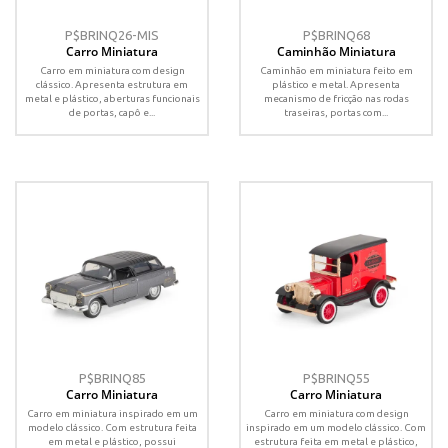
P$BRINQ26-MIS
P$BRINQ68
Carro Miniatura
Caminhão Miniatura
Carro em miniatura com design
Caminhão em miniatura feito em
clássico. Apresenta estrutura em
plástico e metal. Apresenta
metal e plástico, aberturas funcionais
mecanismo de fricção nas rodas
de portas, capô e...
traseiras, portas com...
P$BRINQ85
P$BRINQ55
Carro Miniatura
Carro Miniatura
Carro em miniatura inspirado em um
Carro em miniatura com design
modelo clássico. Com estrutura feita
inspirado em um modelo clássico. Com
em metal e plástico, possui
estrutura feita em metal e plástico,