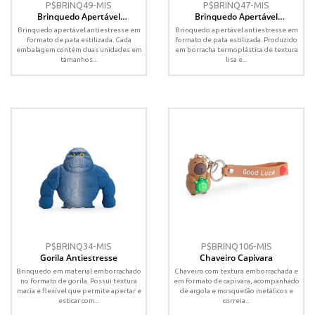
P$BRINQ49-MIS
P$BRINQ47-MIS
Brinquedo Apertável
Brinquedo Apertável
Antiestresse
Antiestresse
Brinquedo apertável antiestresse em
Brinquedo apertável antiestresse em
formato de pata estilizada. Cada
formato de pata estilizada. Produzido
embalagem contém duas unidades em
em borracha termoplástica de textura
tamanhos...
lisa e...
P$BRINQ34-MIS
P$BRINQ106-MIS
Gorila Antiestresse
Chaveiro Capivara
Brinquedo em material emborrachado
Chaveiro com textura emborrachada e
no formato de gorila. Possui textura
em formato de capivara, acompanhado
macia e flexível que permite apertar e
de argola e mosquetão metálicos e
esticar com...
correia...