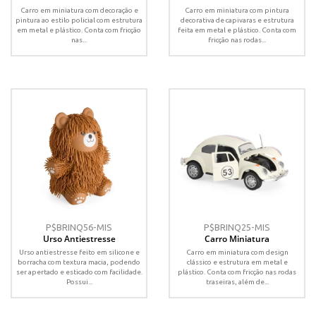
Carro em miniatura com decoração e
Carro em miniatura com pintura
pintura ao estilo policial com estrutura
decorativa de capivaras e estrutura
em metal e plástico. Conta com fricção
feita em metal e plástico. Conta com
nas...
fricção nas rodas...
P$BRINQ56-MIS
P$BRINQ25-MIS
Urso Antiestresse
Carro Miniatura
Urso antiestresse feito em silicone e
Carro em miniatura com design
borracha com textura macia, podendo
clássico e estrutura em metal e
ser apertado e esticado com facilidade.
plástico. Conta com fricção nas rodas
Possui...
traseiras, além de...