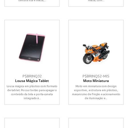
textura lisa e macia,...
macia, com...
P$BRINQ32
P$BRINQ52-MIS
Lousa Mágica Tablet
Moto Miniatura
Lousa mágica em plástico com formato
Moto em miniatura com design
de tablet. Possui botão para apagar o
esportivo, estrutura em plástico,
conteúdo da tela e porta-caneta
mecanismo de fricção e acionamento
integrado à...
de iluminação e...