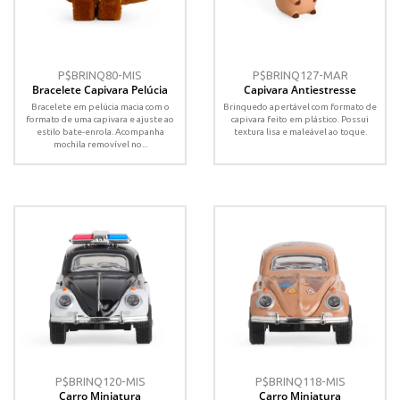
P$BRINQ80-MIS
P$BRINQ127-MAR
Bracelete Capivara Pelúcia
Capivara Antiestresse
Bracelete em pelúcia macia com o
Brinquedo apertável com formato de
formato de uma capivara e ajuste ao
capivara feito em plástico. Possui
estilo bate-enrola. Acompanha
textura lisa e maleável ao toque.
mochila removível no...
P$BRINQ120-MIS
P$BRINQ118-MIS
Carro Miniatura
Carro Miniatura