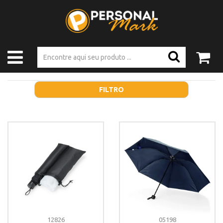
FILTRO
12826
05198