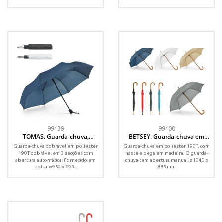
99139
99100
TOMAS. Guarda-chuva,
BETSEY. Guarda-chuva em
dobrável, em poliéster 190T
poliéster 190T
Guarda-chuva dobrável em poliéster
Guarda-chuva em poliéster 190T, com
com abertura automática
190T dobrável em 3 secções com
haste e pega em madeira. O guarda-
abertura automática. Fornecido em
chuva tem abertura manual. ø1040 x
bolsa. ø980 x 295...
885 mm