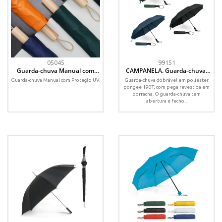
05045
99151
Guarda-chuva Manual com
CAMPANELA. Guarda-chuva,
Proteção UV
dobrável, em 190T pongee com
Guarda-chuva Manual com Proteção UV.
Guarda-chuva dobrável em poliéster
abertura e fecho automático
pongee 190T, com pega revestida em
borracha. O guarda-chuva tem
abertura e fecho...