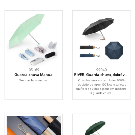
05169
99040
Guarda-chuva Manual
RIVER. Guarda-chuva, dobrável,
em poliéster 100% reciclado
Guarda-chuva manual.
Guarda-chuva em poliéster 100%
pongee 190T com abertura e
reciclado pongee 190T, com varetas
fecho automático
em fibra de vidro e pega em madeira.
O guarda-chuva...