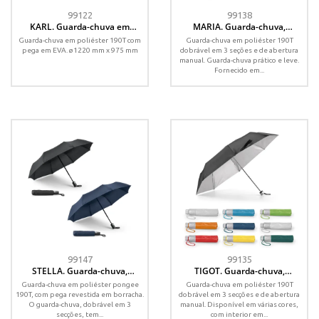
99122
99138
KARL. Guarda-chuva em
MARIA. Guarda-chuva,
poliéster 190T
dobrável, em poliéster 190T
Guarda-chuva em poliéster 190T com
Guarda-chuva em poliéster 190T
pega em EVA. ø1220 mm x 975 mm
dobrável em 3 seções e de abertura
manual. Guarda-chuva prático e leve.
Fornecido em...
99147
99135
STELLA. Guarda-chuva,
TIGOT. Guarda-chuva,
dobrável, em pongee 190T com
dobrável, em poliéster 190T
Guarda-chuva em poliéster pongee
Guarda-chuva em poliéster 190T
abertura e fecho automático
190T, com pega revestida em borracha.
dobrável em 3 secções e de abertura
O guarda-chuva, dobrável em 3
manual. Disponível em várias cores,
secções, tem...
com interior em...