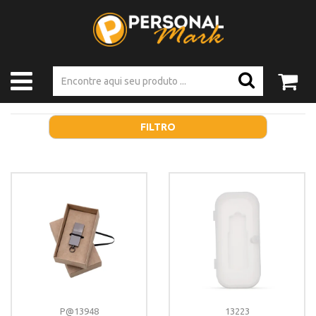
FILTRO
P@13948
13223