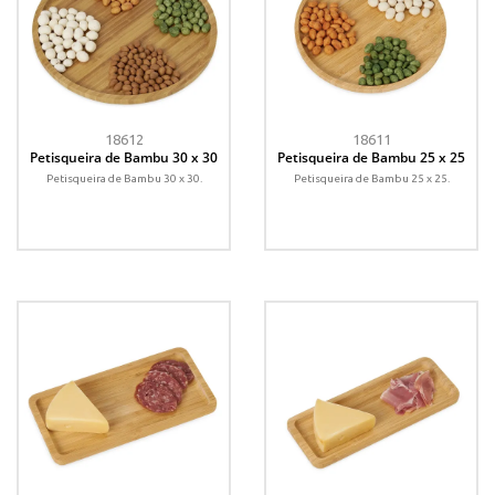
18612
18611
Petisqueira de Bambu 30 x 30
Petisqueira de Bambu 25 x 25
Petisqueira de Bambu 30 x 30.
Petisqueira de Bambu 25 x 25.