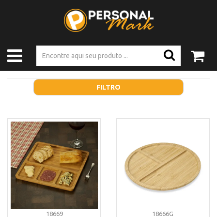
FILTRO
18669
18666G