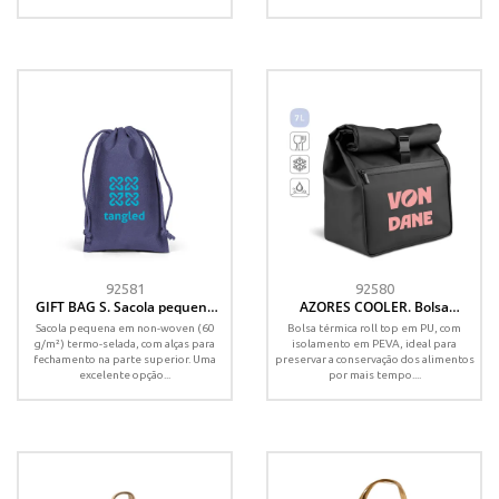
92581
92580
GIFT BAG S. Sacola pequena
AZORES COOLER. Bolsa
em non-woven (60 g/m²)
térmica roll top em PU, com
Sacola pequena em non-woven (60
Bolsa térmica roll top em PU, com
termo-selada
isolamento em PEVA (7L)
g/m²) termo-selada, com alças para
isolamento em PEVA, ideal para
fechamento na parte superior. Uma
preservar a conservação dos alimentos
excelente opção...
por mais tempo....