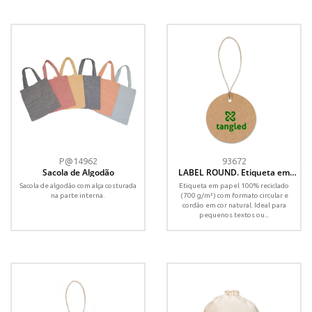
P@14962
93672
Sacola de Algodão
LABEL ROUND. Etiqueta em
papel 100% reciclado (700
Sacola de algodão com alça costurada
Etiqueta em papel 100% reciclado
g/m²) com formato circular
na parte interna.
(700 g/m²) com formato circular e
cordão em cor natural. Ideal para
pequenos textos ou...