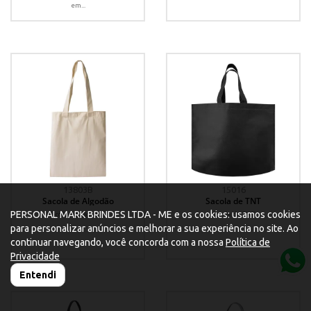
em...
13803B
15016
Sacola de Algodão
Sacola de TNT
PERSONAL MARK BRINDES LTDA - ME e os cookies: usamos cookies
Sacola de Algodão.
Sacola de TNT.
para personalizar anúncios e melhorar a sua experiência no site. Ao
continuar navegando, você concorda com a nossa
Política de
Privacidade
Entendi