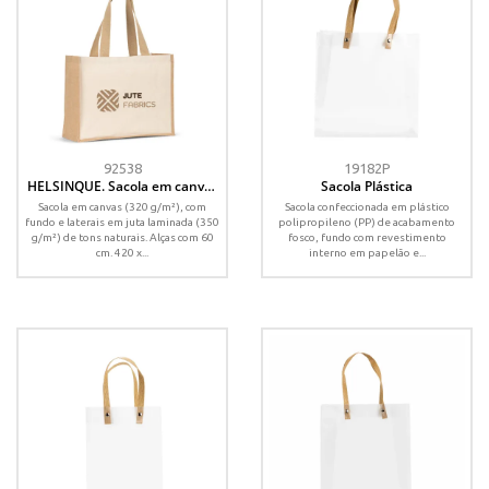
92538
19182P
HELSINQUE. Sacola em canvas
Sacola Plástica
(320g/m²), com fundo e laterais
Sacola em canvas (320 g/m²), com
Sacola confeccionada em plástico
em juta laminada (350 g/m²) de
fundo e laterais em juta laminada (350
polipropileno (PP) de acabamento
tons naturais
g/m²) de tons naturais. Alças com 60
fosco, fundo com revestimento
cm. 420 x...
interno em papelão e...