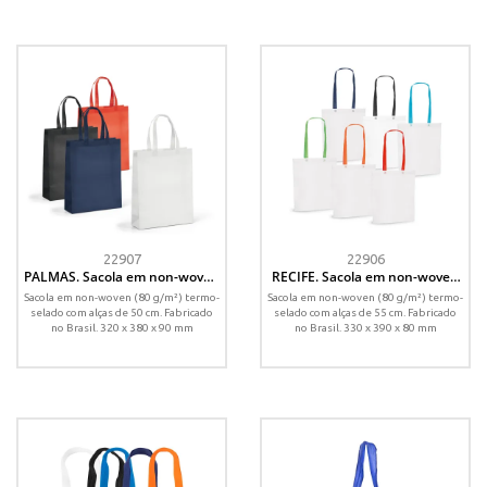
22907
22906
PALMAS. Sacola em non-woven
RECIFE. Sacola em non-woven
(80 g/m²) termo-selado
(80 g/m²) termo-selado
Sacola em non-woven (80 g/m²) termo-
Sacola em non-woven (80 g/m²) termo-
selado com alças de 50 cm. Fabricado
selado com alças de 55 cm. Fabricado
no Brasil. 320 x 380 x 90 mm
no Brasil. 330 x 390 x 80 mm