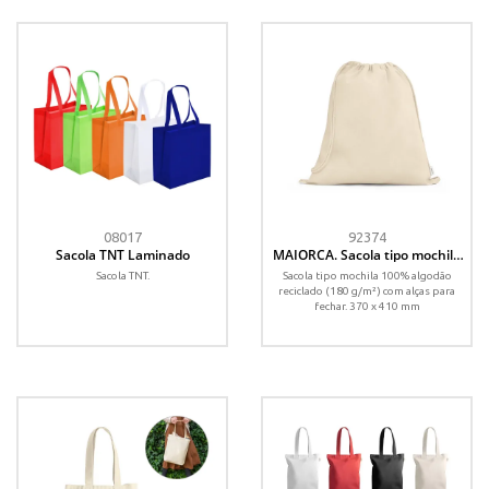
08017
92374
Sacola TNT Laminado
MAIORCA. Sacola tipo mochila
em 100% algodão reciclado
Sacola TNT.
Sacola tipo mochila 100% algodão
(180 g/m²)
reciclado (180 g/m²) com alças para
fechar. 370 x 410 mm