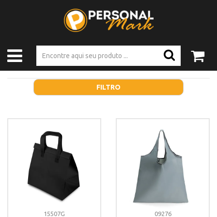
FILTRO
15507G
09276