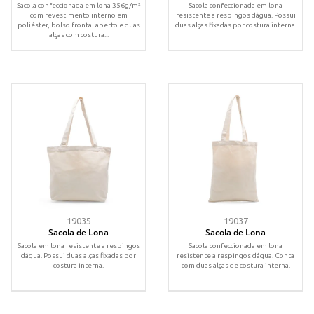
Sacola confeccionada em lona 356g/m²
Sacola confeccionada em lona
com revestimento interno em
resistente a respingos dágua. Possui
poliéster, bolso frontal aberto e duas
duas alças fixadas por costura interna.
alças com costura...
19035
19037
Sacola de Lona
Sacola de Lona
Sacola em lona resistente a respingos
Sacola confeccionada em lona
dágua. Possui duas alças fixadas por
resistente a respingos dágua. Conta
costura interna.
com duas alças de costura interna.