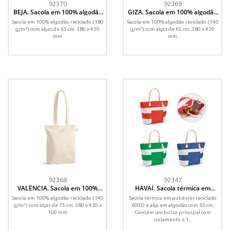
92370
92369
BEJA. Sacola em 100% algodão
GIZA. Sacola em 100% algodão
reciclado (180 g/m²)
reciclado (140 g/m²)
Sacola em 100% algodão reciclado (180
Sacola em 100% algodão reciclado (140
g/m²) com alças de 65 cm. 380 x 420
g/m²) com alças de 65 cm. 380 x 420
mm
mm
92368
92347
VALÊNCIA. Sacola em 100%
HAVAÍ. Sacola térmica em
algodão reciclado (140 g/m²)
poliéster reciclado 600D 16 L
Sacola em 100% algodão reciclado (140
Sacola térmica em poliéster reciclado
g/m²) com alças de 75 cm. 380 x 420 x
600D e alça em algodão com 65 cm.
100 mm
Contém um bolso principal com
isolamento e 1...