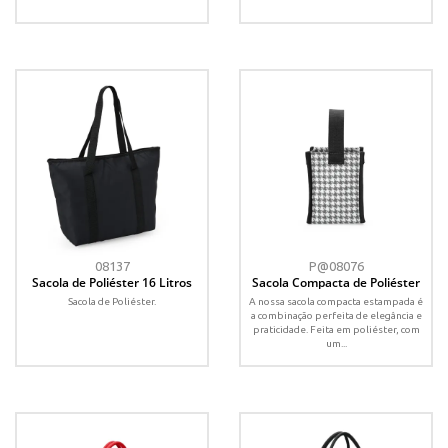
08137
P@08076
Sacola de Poliéster 16 Litros
Sacola Compacta de Poliéster
Sacola de Poliéster.
A nossa sacola compacta estampada é
a combinação perfeita de elegância e
praticidade. Feita em poliéster, com
um...