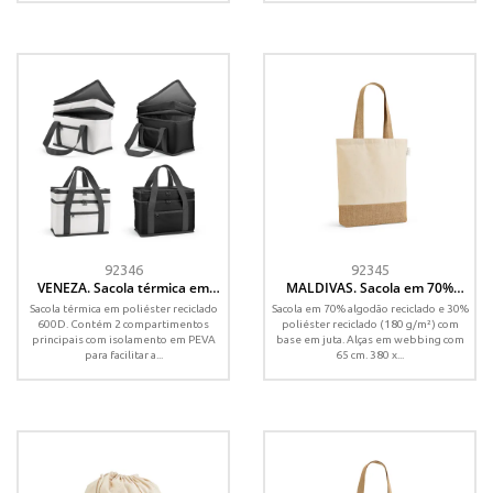
92346
92345
VENEZA. Sacola térmica em
MALDIVAS. Sacola em 70%
poliéster reciclado 600D com
algodão reciclado e 30%
Sacola térmica em poliéster reciclado
Sacola em 70% algodão reciclado e 30%
isolamento em PEVA 9 5 L
poliéster reciclado (180 g/m²)
600D. Contém 2 compartimentos
poliéster reciclado (180 g/m²) com
com base em juta
principais com isolamento em PEVA
base em juta. Alças em webbing com
para facilitar a...
65 cm. 380 x...