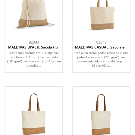
92344
92343
MALDIVAS BPACK. Sacola tipo
MALDIVAS CASUAL. Sacola em
mochila em 70% algodão
70% algodão reciclado e 30%
Sacola tipo mochila em 70% algodão
Sacola em 70% algodão reciclado e 30%
reciclado e 30% poliéster
poliéster reciclado (220 g/m²)
reciclado e 30% poliéster reciclado
poliéster reciclado (220 g/m²) com
reciclado (180 g/m²) com base
com base em juta
(180 g/m²) com base em juta. Alças em
base em juta. Alças em webbing com
em juta
algodão....
65 cm. 460 x...