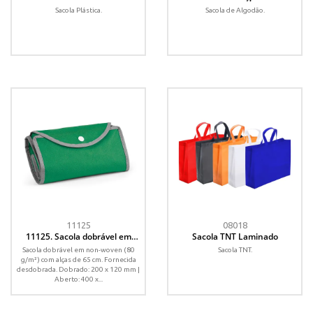
Sacola Plástica.
Sacola de Algodão.
11125
08018
11125. Sacola dobrável em
Sacola TNT Laminado
non-woven (80 g/m²)
Sacola dobrável em non-woven (80
Sacola TNT.
g/m²) com alças de 65 cm. Fornecida
desdobrada. Dobrado: 200 x 120 mm |
Aberto: 400 x...