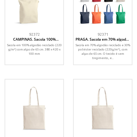
92372
92371
CAMPINAS. Sacola 100%
PRAGA. Sacola em 70% algodão
algodão reciclado (220 g/m²)
reciclado e 30% poliéster
Sacola em 100% algodão reciclado (220
Sacola em 70% algodão reciclado e 30%
reciclado (220g/m²) sem
g/m²) com alças de 65 cm. 380 x 420 x
poliéster reciclado (220g/m²), com
tingimento
100 mm
alças de 65 cm. O tecido é sem
tingimento, e...