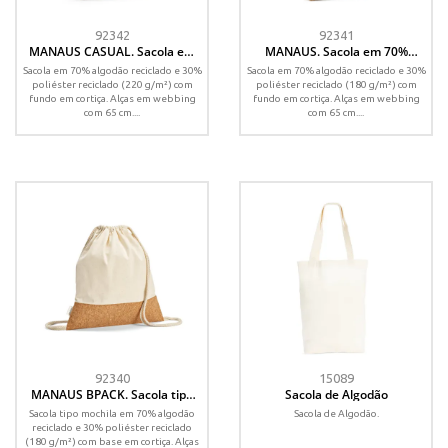
92342
92341
MANAUS CASUAL. Sacola em
MANAUS. Sacola em 70%
70% algodão reciclado e 30%
algodão reciclado e 30%
Sacola em 70% algodão reciclado e 30%
Sacola em 70% algodão reciclado e 30%
poliéster reciclado (220 g/m²)
poliéster reciclado (180 g/m²)
poliéster reciclado (220 g/m²) com
poliéster reciclado (180 g/m²) com
com fundo em cortiça
com fundo em cortiça
fundo em cortiça. Alças em webbing
fundo em cortiça. Alças em webbing
com 65 cm....
com 65 cm....
92340
15089
MANAUS BPACK. Sacola tipo
Sacola de Algodão
mochila em 70% algodão
Sacola tipo mochila em 70% algodão
Sacola de Algodão.
reciclado e 30% poliéster
reciclado e 30% poliéster reciclado
reciclado (180g/m²) com base
(180 g/m²) com base em cortiça. Alças
em cortiça