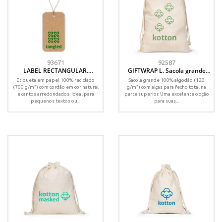
93671
92587
LABEL RECTANGULAR.
GIFTWRAP L. Sacola grande
Etiqueta em papel 100%
100% algodão (120 g/m²)
Etiqueta em papel 100% reciclado
Sacola grande 100% algodão (120
reciclado (700 g/m²) com
(700 g/m²) com cordão em cor natural
g/m²) com alças para fecho total na
formato retangular
e cantos arredondados. Ideal para
parte superior. Uma excelente opção
pequenos textos ou...
para suas...