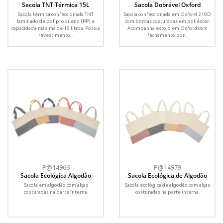
Sacola TNT Térmica 15L
Sacola Dobrável Oxford
Sacola térmica confeccionada TNT
Sacola confeccionada em Oxford 210D
laminado de polipropileno (PP) e
com bordas costuradas em poliéster.
capacidade máxima de 15 litros. Possui
Acompanha estojo em Oxford com
revestimento...
fechamento por...
P@14966
P@14979
Sacola Ecológica Algodão
Sacola Ecológica de Algodão
Sacola em algodão com alças
Sacola ecológica de algodão com alças
costuradas na parte interna.
costuradas na parte interna.