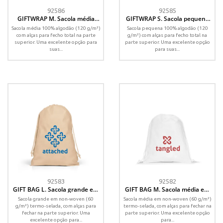
92586
92585
GIFTWRAP M. Sacola média
GIFTWRAP S. Sacola pequena
100% algodão (120 g/m²)
100% algodão (120 g/m²)
Sacola média 100% algodão (120 g/m²)
Sacola pequena 100% algodão (120
com alças para fecho total na parte
g/m²) com alças para fecho total na
superior. Uma excelente opção para
parte superior. Uma excelente opção
suas...
para suas...
92583
92582
GIFT BAG L. Sacola grande em
GIFT BAG M. Sacola média em
non-woven (60 g/m²) termo-
non-woven (60 g/m²) termo-
Sacola grande em non-woven (60
Sacola média em non-woven (60 g/m²)
selada
selada
g/m²) termo-selada, com alças para
termo-selada, com alças para fechar na
fechar na parte superior. Uma
parte superior. Uma excelente opção
excelente opção para...
para...