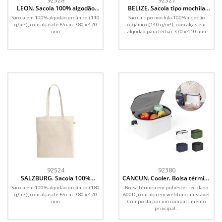
92528
92527
LEON. Sacola 100% algodão
BELIZE. Sacola tipo mochila
orgânico (140 g/m²)
100% algodão orgânico (140
Sacola em 100% algodão orgânico (140
Sacola tipo mochila 100% algodão
g/m²)
g/m²), com alças de 65 cm. 380 x 420
orgânico (140 g/m²), com alças em
mm
algodão para fechar. 370 x 410 mm
92524
92380
SALZBURG. Sacola 100%
CANCUN. Cooler. Bolsa térmica
algodão orgânico (180 g/m²)
em poliéster reciclado 600D
Sacola em 100% algodão orgânico (180
Bolsa térmica em poliéster reciclado
com interior forrado em PEVA 7
g/m²), com alças de 65 cm. 380 x 420
600D, com alça em webbing ajustável.
L
mm
Composta por um compartimento
principal...