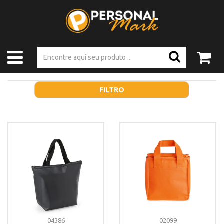
FILTRO
04386
02099