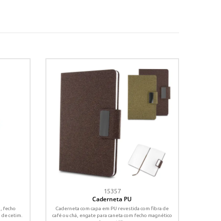
15357
Caderneta PU
, fecho
Caderneta com capa em PU revestida com fibra de
 de cetim.
café ou chá, engate para caneta com fecho magnético