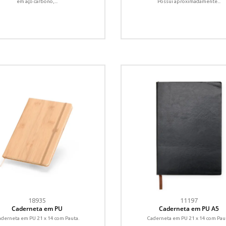
em aço carbono,...
Possui aproximadamente...
18935
11197
Caderneta em PU
Caderneta em PU A5
derneta em PU 21 x 14 com Pauta.
Caderneta em PU 21 x 14 com Pau