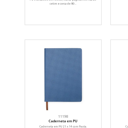
cetim e cerca de 80...
11198
Caderneta em PU
Caderneta em PU 21 x 14 com Pauta.
Ca