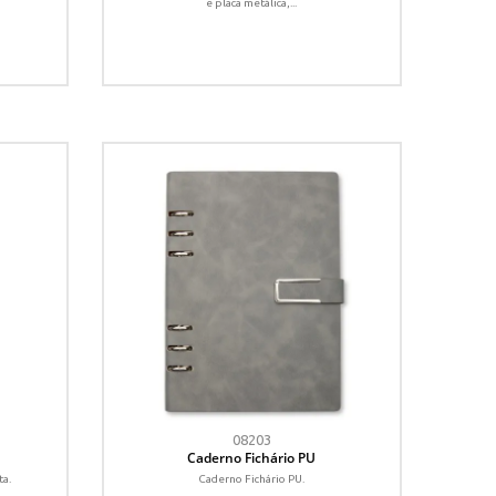
e placa metálica,...
08203
Caderno Fichário PU
ta.
Caderno Fichário PU.