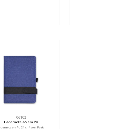
06102
Caderneta A5 em PU
derneta em PU 21 x 14 com Pauta.