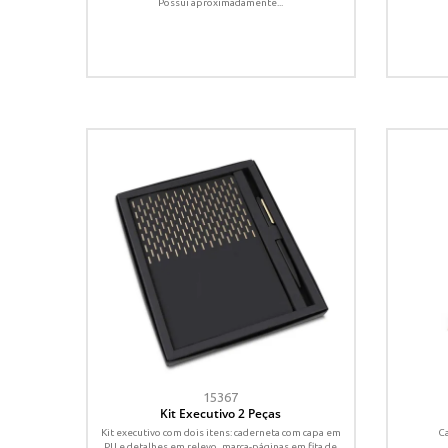
Possui aproximadamente...
15367
Kit Executivo 2 Peças
Kit executivo com dois itens: caderneta com capa em
Ca
PU e detalhes em relevo, marca-páginas em fita de