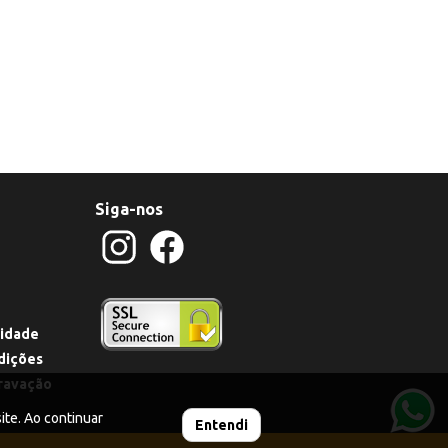
Siga-nos
cidade
dições
ravação
te. Ao continuar
Entendi