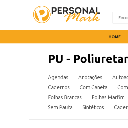
HOME
PU - Poliureta
Agendas
Anotações
Autoad
Cadernos
Com Caneta
Com
Folhas Brancas
Folhas Marfim
Sem Pauta
Sintéticos
Cader