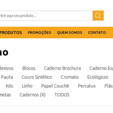
PRODUTOS
PROMOÇÕES
QUEM SOMOS
CONTATO
no
esivos
Blocos
Caderno Brochura
Caderno Esp
 Pauta
Couro Sintético
Cromato
Ecológicos
Kits
Linho
Papel Couchê
Percalux
Plás
netas
Cadernos (X)
TODOS