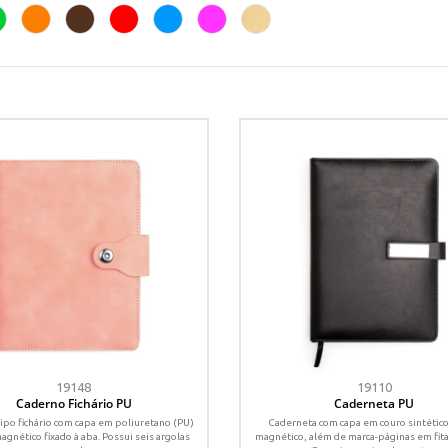
19148
19110
Caderno Fichário PU
Caderneta PU
ipo fichário com capa em poliuretano (PU)
Caderneta com capa em couro sintético
agnético fixado à aba. Possui seis argolas
magnético, além de marca-páginas em fita