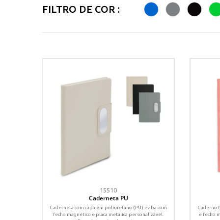
FILTRO DE COR :
15510
Caderneta PU
Caderneta com capa em poliuretano (PU) e aba com
Caderno t
fecho magnético e placa metálica personalizável.
e fecho m