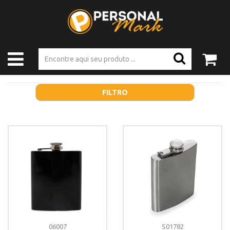
FILTRO
06007
S01782