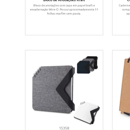
Bloco de anotações com capa em papel kraft e
Cadernet
encadernação Wire-O. Possui aproximadamente 51
compa
folhas marfim sem pauta.
ap
15358