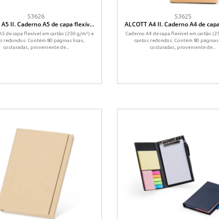
53626
53625
A5 II. Caderno A5 de capa flexível
ALCOTT A4 II. Caderno A4 de capa 
tão (250 g/m²) com páginas lisas
em cartão (250 g/m²) com página
5 de capa flexível em cartão (250 g/m²) e
Caderno A4 de capa flexível em cartão (2
s redondos. Contém 80 páginas lisas,
cantos redondos. Contém 80 páginas 
costuradas, proveniente de...
costuradas, proveniente de...