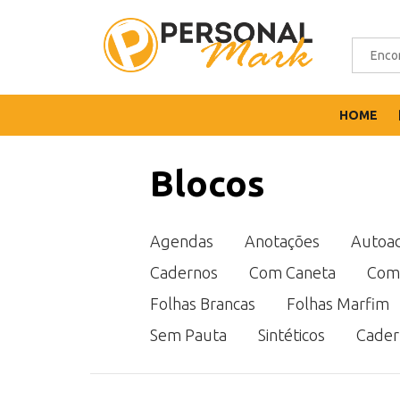
HOME
Blocos
Agendas
Anotações
Autoad
Cadernos
Com Caneta
Com
Folhas Brancas
Folhas Marfim
Sem Pauta
Sintéticos
Cader