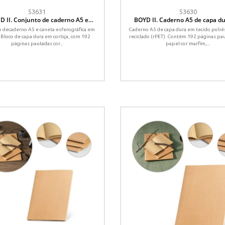
53631
53630
D II. Conjunto de caderno A5 e
BOYD II. Caderno A5 de capa d
neta esferográfica em cortiça
poliéster 100% reciclado com p
 decaderno A5 e caneta esferográfica em
Caderno A5 de capa dura em tecido poli
pautadas
. Bloco de capa dura em cortiça, com 192
reciclado (rPET). Contém 192 páginas pa
páginas pautadas cor...
papel cor marfim,...