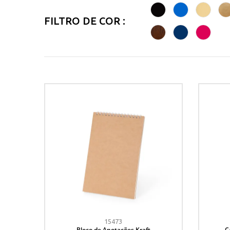
FILTRO DE COR :
15473
Bloco de Anotações Kraft
C