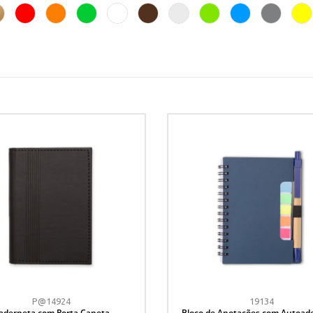
P@14924
19134
aderneta com Porta Caneta
Bloco de Anotações com Autoade