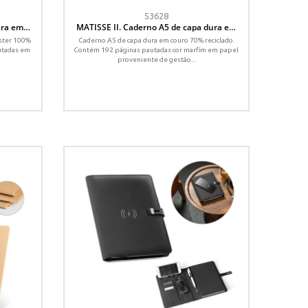
53628
ura em
MATISSE II. Caderno A5 de capa dura em
áginas
couro 70% reciclado com páginas pautadas
éster 100%
Caderno A5 de capa dura em couro 70% reciclado.
utadas em
Contém 192 páginas pautadas cor marfim em papel
proveniente de gestão...