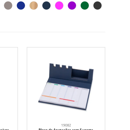
19082
sivos e
Bloco de Anotações com Suporte