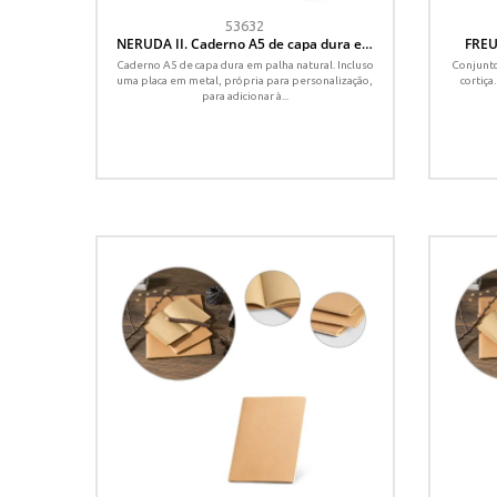
53632
NERUDA II. Caderno A5 de capa dura em
FREU
palha natural com páginas pautadas
ca
Caderno A5 de capa dura em palha natural. Incluso
Conjunto
recicladas
uma placa em metal, própria para personalização,
cortiça
para adicionar à...