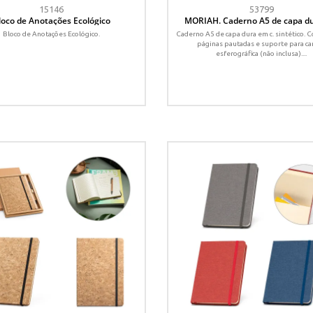
15146
53799
loco de Anotações Ecológico
MORIAH. Caderno A5 de capa d
c.sintético com páginas paut
Bloco de Anotações Ecológico.
Caderno A5 de capa dura em c. sintético.
páginas pautadas e suporte para ca
esferográfica (não inclusa)....