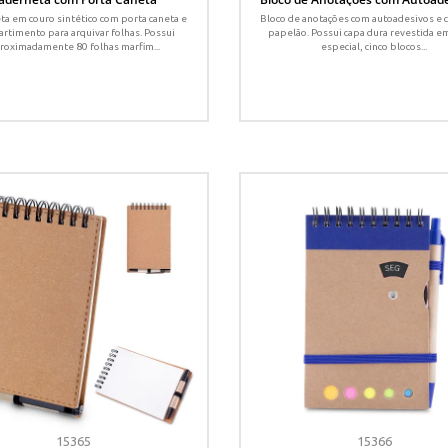
Caneta
a em couro sintético com porta caneta e
Bloco de anotações com autoadesivos e 
rtimento para arquivar folhas. Possui
papelão. Possui capa dura revestida e
roximadamente 80 folhas marfim...
especial, cinco blocos...
15365
15366