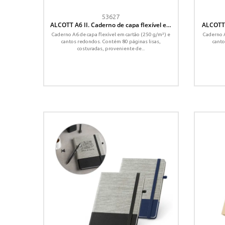
53627
ALCOTT A6 II. Caderno de capa flexível em
ALCOTT 
cartão (250 g/m²) com páginas lisas
em car
Caderno A6 de capa flexível em cartão (250 g/m²) e
Caderno A
cantos redondos. Contém 80 páginas lisas,
canto
costuradas, proveniente de...