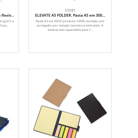
53581
flexível
ELEVATE A5 FOLDER. Pasta A5 em 300D
s lisas
poliéster 100% reciclado com carregador
50 g/m²) e
Pasta A5 em 300D poliéster 100% reciclado com
por indução embutido (5 000 mAh) e bloco
lisas,
carregador por indução (wireless) embutido. A
com páginas pautadas
bateria tem capacidade para 5...