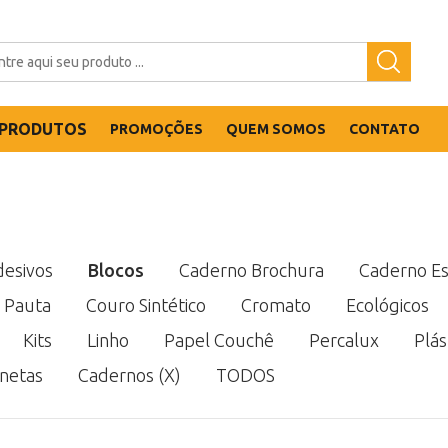
PRODUTOS
PROMOÇÕES
QUEM SOMOS
CONTATO
esivos
Blocos
Caderno Brochura
Caderno Es
 Pauta
Couro Sintético
Cromato
Ecológicos
Kits
Linho
Papel Couchê
Percalux
Plás
netas
Cadernos (X)
TODOS