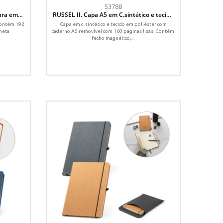
53788
ura em
RUSSEL II. Capa A5 em C.sintético e tecido
adas
em poliéster com bloco páginas lisas
 Contém 192
Capa em c. sintético e tecido em poliéster com
neta
caderno A5 removível com 160 páginas lisas. Contém
fecho magnético,...