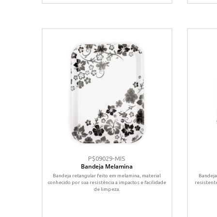
P$09029-MIS
Bandeja Melamina
Bandeja retangular feito em melamina, material
Bandeja
conhecido por sua resistência a impactos e facilidade
resistente
de limpeza.