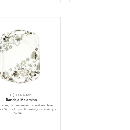
P$09024-MIS
Bandeja Melamina
 retangular em melamina, material leve,
 e fácil de limpar. Possui alças laterais que
facilitam o...