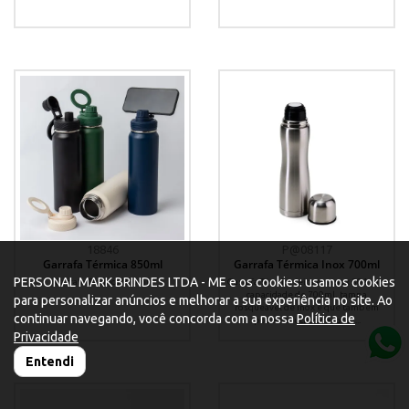
18846
P@08117
Garrafa Térmica 850ml
Garrafa Térmica Inox 700ml
PERSONAL MARK BRINDES LTDA - ME e os cookies: usamos cookies
Garrafa Térmica 850ml.
Garrafa Térmica feita em inox 304 com
capacidade de 700ml, tampa
para personalizar anúncios e melhorar a sua experiência no site. Ao
rosqueável de inox e que também
continuar navegando, você concorda com a nossa
Política de
pode ser utilizada como...
Privacidade
Entendi