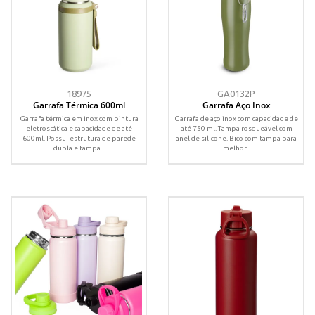
18975
GA0132P
Garrafa Térmica 600ml
Garrafa Aço Inox
Garrafa térmica em inox com pintura
Garrafa de aço inox com capacidade de
eletrostática e capacidade de até
até 750 ml. Tampa rosqueável com
600ml. Possui estrutura de parede
anel de silicone. Bico com tampa para
dupla e tampa...
melhor...