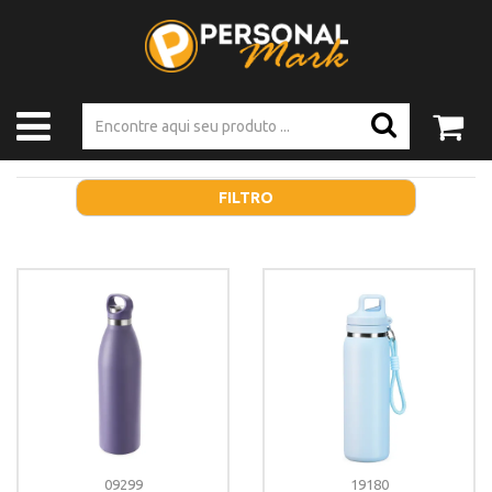
FILTRO
09299
19180