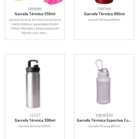
18949M
18916A
Garrafa Térmica 550ml
Garrafa Térmica 900ml
Garrafa térmica em inox com pintura
Garrafa Térmica 900ml.
eletrostática e capacidade de até
550ml. Mantém a temperatura de
líquidos por mais...
15237
E@08300
Garrafa Térmica 500ml
Garrafa Térmica Esportiva Com
Alça 850ml
Garrafa Térmica 500ml.
Garrafa Térmica 850ml.