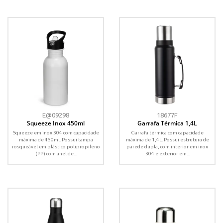
E@09298
18677F
Squeeze Inox 450ml
Garrafa Térmica 1,4L
Squeeze em inox 304 com capacidade
Garrafa térmica com capacidade
máxima de 450ml. Possui tampa
máxima de 1,4L. Possui estrutura de
rosqueável em plástico polipropileno
parede dupla, com interior em inox
(PP) com anel de...
304 e exterior em...