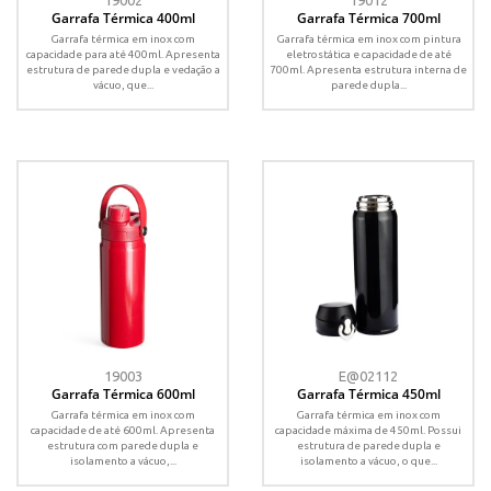
19002
19012
Garrafa Térmica 400ml
Garrafa Térmica 700ml
Garrafa térmica em inox com
Garrafa térmica em inox com pintura
capacidade para até 400ml. Apresenta
eletrostática e capacidade de até
estrutura de parede dupla e vedação a
700ml. Apresenta estrutura interna de
vácuo, que...
parede dupla...
19003
E@02112
Garrafa Térmica 600ml
Garrafa Térmica 450ml
Garrafa térmica em inox com
Garrafa térmica em inox com
capacidade de até 600ml. Apresenta
capacidade máxima de 450ml. Possui
estrutura com parede dupla e
estrutura de parede dupla e
isolamento a vácuo,...
isolamento a vácuo, o que...