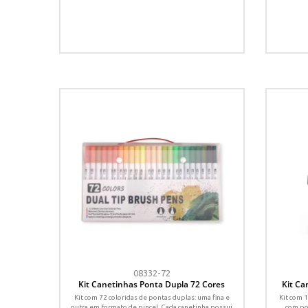
08332-72
Kit Canetinhas Ponta Dupla 72 Cores
Kit Ca
Kit com 72 coloridas de pontas duplas: uma fina e
Kit com 
outra em formato de pincel. Cada canetinha possui
com po