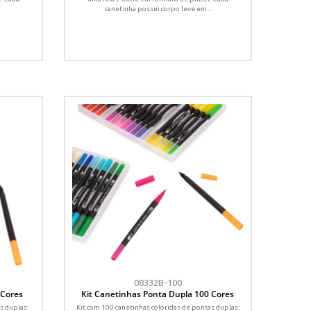
canetinha possui corpo leve em...
08332B-100
 Cores
Kit Canetinhas Ponta Dupla 100 Cores
s duplas:
Kit com 100 canetinhas coloridas de pontas duplas: