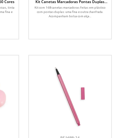
60 Cores
Kit Canetas Marcadoras Pontas Duplas
com 168 Cores
icas, tinta
Kit com 168 canetas marcadoras feitas em plástico
ma fina e
com pontas duplas: uma fina e outra chanfrada.
Acompanham bolsa com alça...
P$1688-24