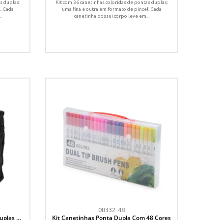
s duplas:
Kit com 36 canetinhas coloridas de pontas duplas:
. Cada
uma fina e outra em formato de pincel. Cada
.
canetinha possui corpo leve em...
08332-48
uplas 60
Kit Canetinhas Ponta Dupla Com 48 Cores