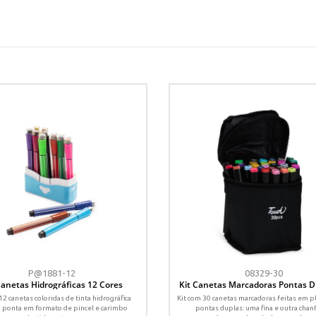
P@1881-12
08329-30
Canetas Hidrográficas 12 Cores
Kit Canetas Marcadoras Pontas D
Cores
12 canetas coloridas de tinta hidrográfica
Kit com 30 canetas marcadoras feitas em p
, ponta em formato de pincel e carimbo
pontas duplas: uma fina e outra chan