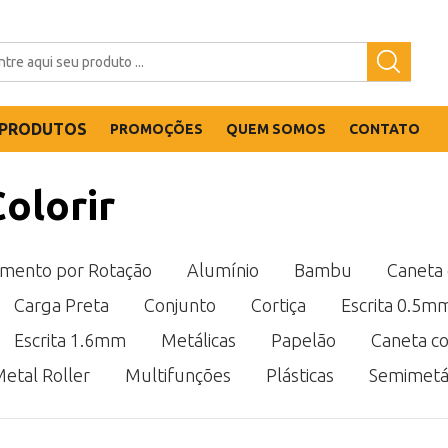
PRODUTOS
PROMOÇÕES
QUEM SOMOS
CONTATO
olorir
mento por Rotação
Alumínio
Bambu
Caneta
Carga Preta
Conjunto
Cortiça
Escrita 0.5m
Escrita 1.6mm
Metálicas
Papelão
Caneta co
etal Roller
Multifunções
Plásticas
Semimetál