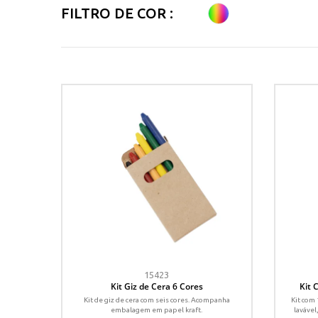
FILTRO DE COR :
15423
Kit Giz de Cera 6 Cores
Kit 
Kit de giz de cera com seis cores. Acompanha
Kit com 
embalagem em papel kraft.
lavável