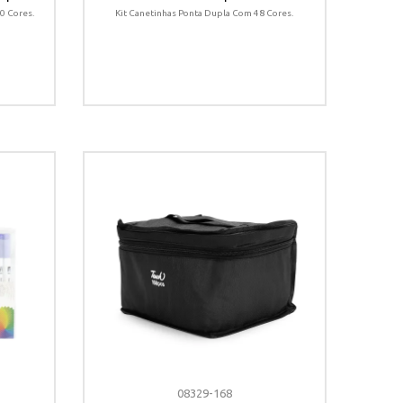
0 Cores.
Kit Canetinhas Ponta Dupla Com 48 Cores.
08329-168