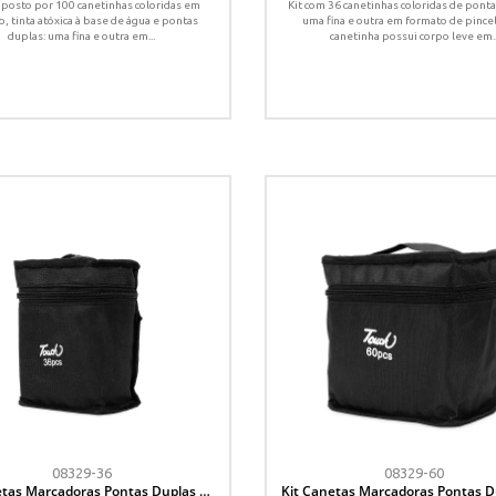
mposto por 100 canetinhas coloridas em
Kit com 36 canetinhas coloridas de ponta
o, tinta atóxica à base de água e pontas
uma fina e outra em formato de pincel
duplas: uma fina e outra em...
canetinha possui corpo leve em..
08329-36
08329-60
etas Marcadoras Pontas Duplas 36
Kit Canetas Marcadoras Pontas D