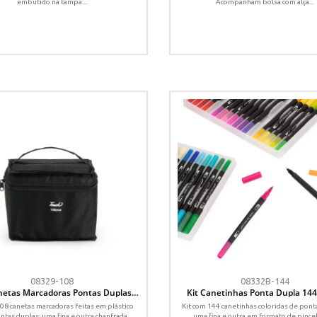
embutido na tampa....
Acompanham bolsa com alça...
08329-108
08332B-144
netas Marcadoras Pontas Duplas
Kit Canetinhas Ponta Dupla 144
108 Cores
108 canetas marcadoras feitas em plástico
Kit com 144 canetinhas coloridas de pont
ntas duplas: uma fina e outra chanfrada
uma fina e outra em formato de pincel