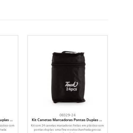
08329-24
uplas 30
Kit Canetas Marcadoras Pontas Duplas 24
Cores
lástico com
Kit com 24 canetas marcadoras feitas em plástico com
frada.
pontas duplas: uma fina e outra chanfrada grossa.