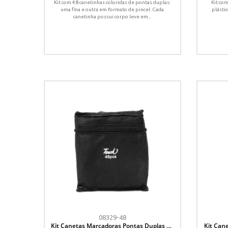
Kit com 48 canetinhas coloridas de pontas duplas:
Kit co
uma fina e outra em formato de pincel. Cada
plástic
canetinha possui corpo leve em...
08329-48
Kit Canetas Marcadoras Pontas Duplas 48
Kit Can