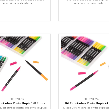
grossa. Acompanham bolsa...
canetinha possui corpo leve...
08332B-120
08332B-24
anetinhas Ponta Dupla 120 Cores
Kit Canetinhas Ponta Dupla 24
20 canetinhas coloridas de pontas duplas:
Kit com 24 canetinhas coloridas de ponta