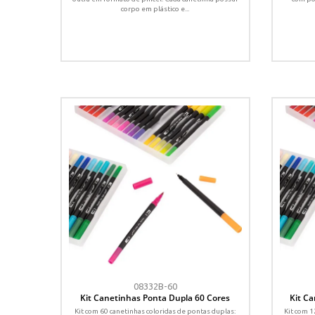
corpo em plástico e...
08332B-60
Kit Canetinhas Ponta Dupla 60 Cores
Kit C
Kit com 60 canetinhas coloridas de pontas duplas:
Kit com 1