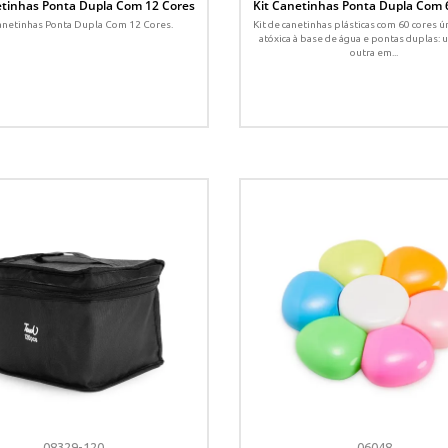
etinhas Ponta Dupla Com 12 Cores
Kit Canetinhas Ponta Dupla Com 
anetinhas Ponta Dupla Com 12 Cores.
Kit de canetinhas plásticas com 60 cores ún
atóxica à base de água e pontas duplas: u
outra em...
08329-120
06048