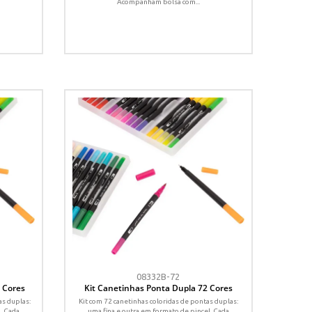
Acompanham bolsa com...
08332B-72
 Cores
Kit Canetinhas Ponta Dupla 72 Cores
as duplas:
Kit com 72 canetinhas coloridas de pontas duplas:
. Cada
uma fina e outra em formato de pincel. Cada