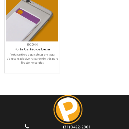
BG044
Porta Cartão de Lycra
Porta cartões para celular em lycra.
Vem com adesivo na parte de trás para
fixação no celular.
(31) 3422-2901