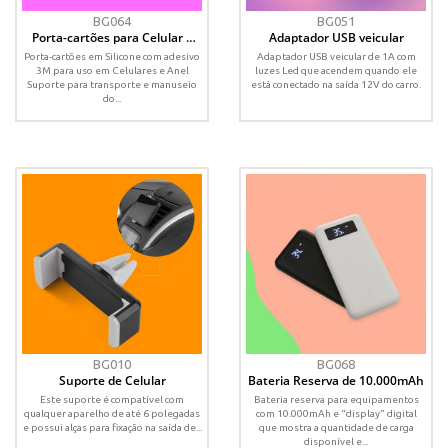
BG064
BG051
Porta-cartões para Celular e
Adaptador USB veicular
Suporte para segurar
Porta-cartões em Silicone com adesivo
Adaptador USB veicular de 1A com
3M para uso em Celulares e Anel
luzes Led que acendem quando ele
Suporte para transporte e manuseio
está conectado na saída 12V do carro.
do...
BG010
BG068
Suporte de Celular
Bateria Reserva de 10.000mAh
Este suporte é compatível com
Bateria reserva para equipamentos
qualquer aparelho de até 6 polegadas
com 10.000mAh e “display” digital
e possui alças para fixação na saída de...
que mostra a quantidade de carga
disponível e...