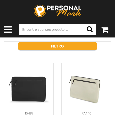
FILTRO
15489
PA140