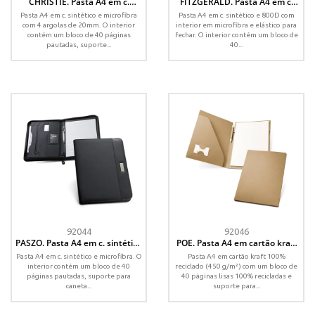
CHRISTIE. Pasta A4 em c.
FITZGERALD. Pasta A4 em c.
sintético e microfibra, com 4
sintético e 800D, com interior
Pasta A4 em c. sintético e microfibra
Pasta A4 em c. sintético e 800D com
argolas e bloco de páginas
em microfibra e bloco com
com 4 argolas de 20mm. O interior
interior em microfibra e elástico para
pautadas
páginas pautadas
contém um bloco de 40 páginas
fechar. O interior contém um bloco de
pautadas, suporte...
40...
92044
92046
PASZO. Pasta A4 em c. sintético
POE. Pasta A4 em cartão kraft
e microfibra, com bloco de
100% reciclado (450 g/m²), com
Pasta A4 em c. sintético e microfibra. O
Pasta A4 em cartão kraft 100%
páginas pautadas
bloco de páginas lisas
interior contém um bloco de 40
reciclado (450 g/m²) com um bloco de
recicladas
páginas pautadas, suporte para
40 páginas lisas 100% recicladas e
caneta...
suporte para...