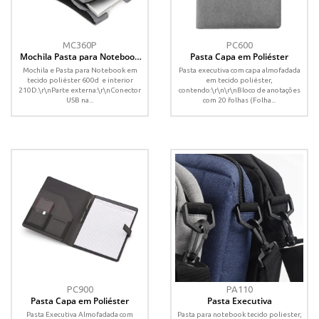
MC360P
PC600
Mochila Pasta para Notebook
Pasta Capa em Poliéster
em Poliéster 600D
Mochila e Pasta para Notebook em
Pasta executiva com capa almofadada
tecido poliéster 600d e interior
em tecido poliéster,
210D.\r\nParte externa:\r\nConector
contendo:\r\n\r\nBloco de anotações
USB na...
com 20 folhas (Folha...
PC900
PA110
Pasta Capa em Poliéster
Pasta Executiva
Pasta Executiva Almofadada com
Pasta para notebook tecido poliester,