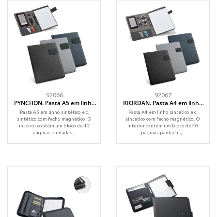
92066
92067
PYNCHON. Pasta A5 em linho
RIORDAN. Pasta A4 em linho
sintético e c. sintético, com
sintético e c.sintético, com
Pasta A5 em linho sintético e c.
Pasta A4 em linho sintético e c.
bloco de 40 páginas pautadas
bloco de páginas pautadas
sintético com fecho magnético. O
sintético com fecho magnético. O
interior contém um bloco de 40
interior contém um bloco de 40
páginas pautadas,...
páginas pautadas,...