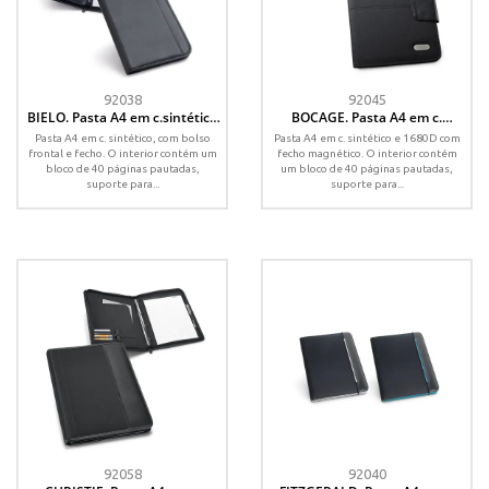
92038
92045
BIELO. Pasta A4 em c.sintético
BOCAGE. Pasta A4 em c.
com bolso frontal e fecho com
sintético e 1680D, com bloco de
Pasta A4 em c. sintético, com bolso
Pasta A4 em c. sintético e 1680D com
páginas pautadas
páginas pautadas
frontal e fecho. O interior contém um
fecho magnético. O interior contém
bloco de 40 páginas pautadas,
um bloco de 40 páginas pautadas,
suporte para...
suporte para...
92058
92040