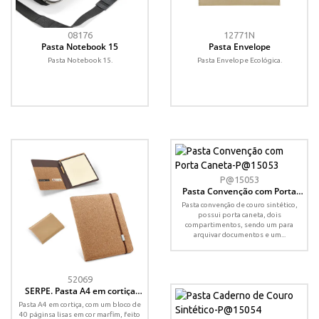
08176
12771N
Pasta Notebook 15
Pasta Envelope
Pasta Notebook 15.
Pasta Envelope Ecológica.
P@15053
Pasta Convenção com Porta
Caneta
Pasta convenção de couro sintético,
possui porta caneta, dois
compartimentos, sendo um para
arquivar documentos e um...
52069
SERPE. Pasta A4 em cortiça
com bloco de páginas lisas
Pasta A4 em cortiça, com um bloco de
40 páginsa lisas em cor marfim, feito