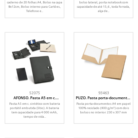
caderno de 20 folhas A4, Bolso na capa
bolso lateral, porta notebook com
8x12cm, Bolso interno para Cartões,
capacidade de até 15,6 , toda forrada,
Telefone e...
alça de...
52075
93463
AFONSO. Pasta A5 em c.
PUZO. Pasta porta-documentos
sintético com bateria portátil
A4 em papel 100% reciclado
Pasta A5 em c. sintético com bateria
Pasta porta-documentos A4 em papel
embutida (lítio) 4 000 mAh e
(400 g/m²)
portátil embutida (lítio). A bateria
100% reciclado (400 g/m²) com dois
bloco com páginas pautadas
tem capacidade para 4 000 mAh,
bolsos no interior. 230 x 307 mm
tempo de vida...