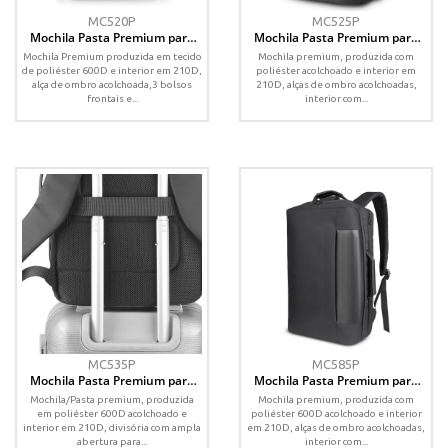
MC520P
MC525P
Mochila Pasta Premium para
Mochila Pasta Premium para
Notebook em Poliéster 600D
notebook em Poliéster 600D
Mochila Premium produzida em tecido
Mochila premium, produzida com
de poliéster 600D e interior em 210D,
poliéster acolchoado e interior em
alça de ombro acolchoada,3 bolsos
210D, alças de ombro acolchoadas,
frontais e...
interior com...
MC535P
MC585P
Mochila Pasta Premium para
Mochila Pasta Premium para
notebook em Poliéster 600D
notebook em Poliéster 600D
Mochila/Pasta premium, produzida
Mochila premium, produzida com
em poliéster 600D acolchoado e
poliéster 600D acolchoado e interior
interior em 210D, divisória com ampla
em 210D, alças de ombro acolchoadas,
abertura para...
interior com...