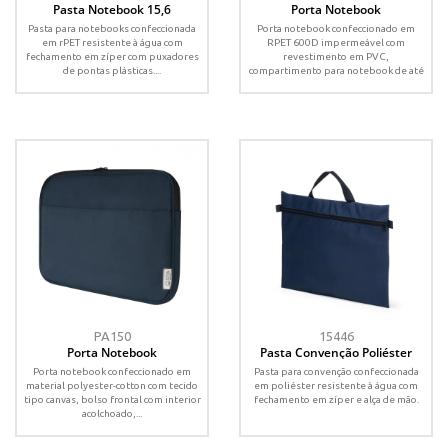
Pasta Notebook 15,6
Porta Notebook
Pasta para notebooks confeccionada
Porta notebook confeccionado em
em rPET resistente à água com
RPET 600D impermeável com
fechamento em zíper com puxadores
revestimento em PVC,
de pontas plásticas....
compartimento para notebook de até
14” e...
PA150
15446
Porta Notebook
Pasta Convenção Poliéster
Porta notebook confeccionado em
Pasta para convenção confeccionada
material polyester-cotton com tecido
em poliéster resistente à água com
tipo canvas, bolso frontal com interior
fechamento em zíper e alça de mão.
acolchoado,...