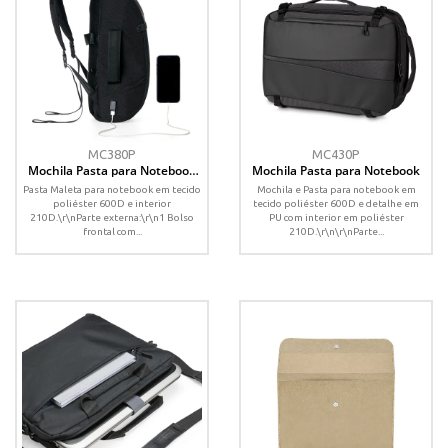
MC380P
MC430P
Mochila Pasta para Notebook
Mochila Pasta para Notebook
em Poliéster 600D
Pasta Maleta para notebook em tecido
Mochila e Pasta para notebook em
poliéster 600D e interior
tecido poliéster 600D e detalhe em
210D.\r\nParte externa:\r\n1 Bolso
PU com interior em poliéster
frontal com...
210D.\r\n\r\nParte...