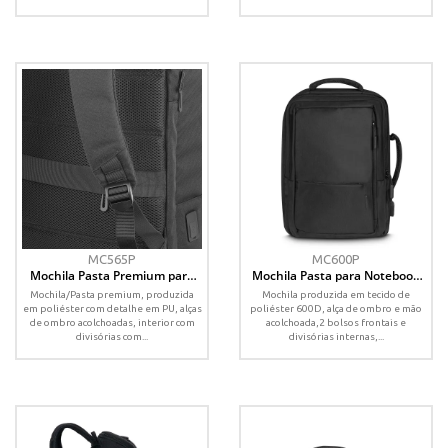
MC565P
MC600P
Mochila Pasta Premium para
Mochila Pasta para Notebook
notebook
em Poliéster 600D
Mochila/Pasta premium, produzida
Mochila produzida em tecido de
em poliéster com detalhe em PU, alças
poliéster 600D, alça de ombro e mão
de ombro acolchoadas, interior com
acolchoada,2 bolsos frontais e
divisórias com...
divisórias internas,...