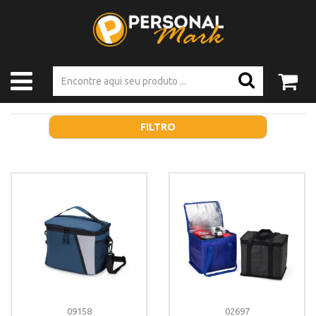
FILTRO
09158
02697