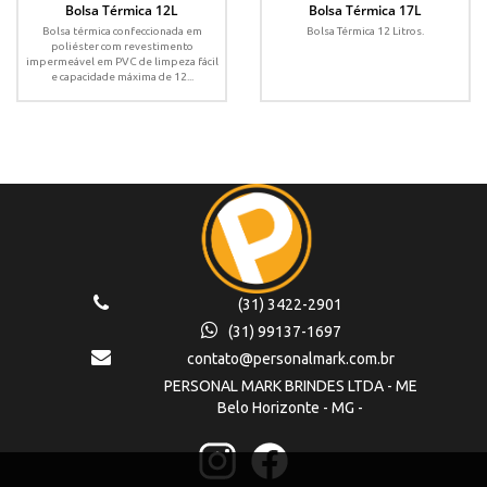
Bolsa Térmica 12L
Bolsa Térmica 17L
Bolsa térmica confeccionada em
Bolsa Térmica 12 Litros.
poliéster com revestimento
impermeável em PVC de limpeza fácil
e capacidade máxima de 12...
(31) 3422-2901
(31) 99137-1697
contato@personalmark.com.br
PERSONAL MARK BRINDES LTDA - ME
Belo Horizonte - MG -