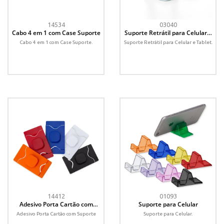
14534
03040
Cabo 4 em 1 com Case Suporte
Suporte Retrátil para Celular e
Tablet
Cabo 4 em 1 com Case Suporte.
Suporte Retrátil para Celular e Tablet.
14412
01093
Adesivo Porta Cartão com
Suporte para Celular
Suporte para Celular
Adesivo Porta Cartão com Suporte
Suporte para Celular.