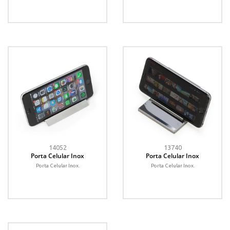
14052
13740
Porta Celular Inox
Porta Celular Inox
Porta Celular Inox.
Porta Celular Inox.