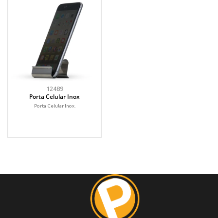
12489
Porta Celular Inox
Porta Celular Inox.