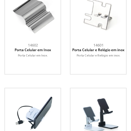
14602
14601
Porta Celular em Inox
Porta Celular e Relógio em inox
Porta Celular em Inox.
Porta Celular e Relógio em inox.