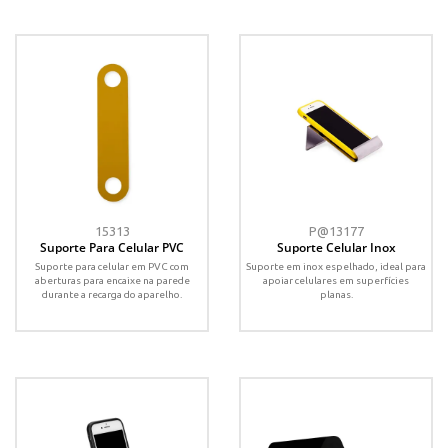
15313
P@13177
Suporte Para Celular PVC
Suporte Celular Inox
Suporte para celular em PVC com
Suporte em inox espelhado, ideal para
aberturas para encaixe na parede
apoiar celulares em superfícies
durante a recarga do aparelho.
planas.