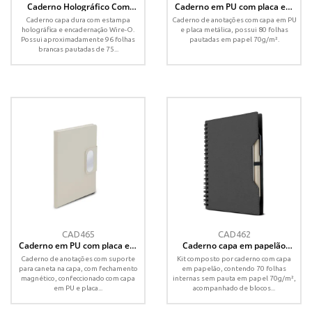
Caderno Holográfico Com
Caderno em PU com placa em
Pauta
metal
Caderno capa dura com estampa
Caderno de anotações com capa em PU
holográfica e encadernação Wire-O.
e placa metálica, possui 80 folhas
Possui aproximadamente 96 folhas
pautadas em papel 70g/m².
brancas pautadas de 75...
CAD465
CAD462
Caderno em PU com placa em
Caderno capa em papelão
metal
reciclado com caneta
Caderno de anotações com suporte
Kit composto por caderno com capa
para caneta na capa, com fechamento
em papelão, contendo 70 folhas
magnético, confeccionado com capa
internas sem pauta em papel 70g/m²,
em PU e placa...
acompanhado de blocos...