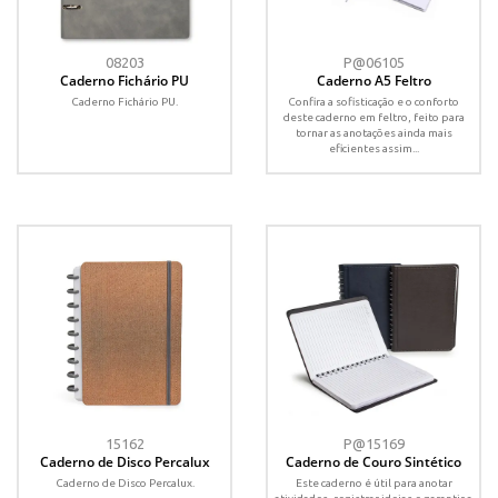
08203
P@06105
Caderno Fichário PU
Caderno A5 Feltro
Caderno Fichário PU.
Confira a sofisticação e o conforto
deste caderno em feltro, feito para
tornar as anotações ainda mais
eficientes assim...
15162
P@15169
Caderno de Disco Percalux
Caderno de Couro Sintético
Caderno de Disco Percalux.
Este caderno é útil para anotar