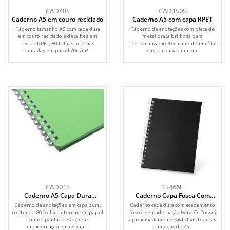
CAD485
CAD150S
Caderno A5 em couro reciclado
Caderno A5 com capa RPET
Caderno tamanho A5 com capa dura
Caderno de anotações com placa de
em couro reciclado e detalhes em
metal prata brilhosa para
tecido RPET, 80 folhas internas
personalização, fechamento em fita
pautadas em papel 70g/m²....
elástica, capa dura em...
CAD015
15466F
Caderno A5 Capa Dura
Caderno Capa Fosca Com
(21x14,5)
Pauta
Caderno de anotações em capa dura,
Caderno capa dura com acabamento
contendo 80 folhas internas em papel
fosco e encadernação Wire-O. Possui
branco pautado 70g/m² e
aproximadamente 96 folhas brancas
encadernação em espiral...
pautadas de 75...