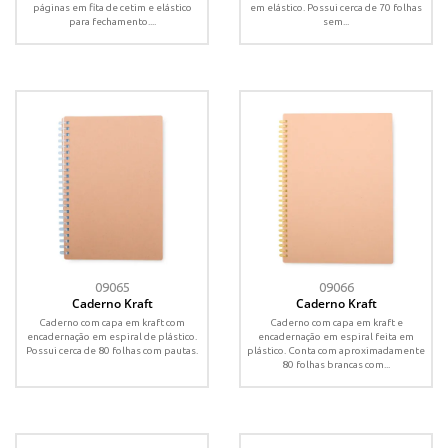
páginas em fita de cetim e elástico
em elástico. Possui cerca de 70 folhas
para fechamento....
sem...
09065
09066
Caderno Kraft
Caderno Kraft
Caderno com capa em kraft com
Caderno com capa em kraft e
encadernação em espiral de plástico.
encadernação em espiral feita em
Possui cerca de 80 folhas com pautas.
plástico. Conta com aproximadamente
80 folhas brancas com...