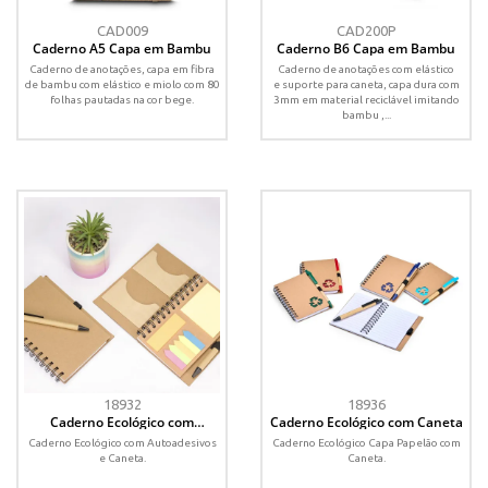
CAD009
CAD200P
Caderno A5 Capa em Bambu
Caderno B6 Capa em Bambu
Caderno de anotações, capa em fibra
Caderno de anotações com elástico
de bambu com elástico e miolo com 80
e suporte para caneta, capa dura com
folhas pautadas na cor bege.
3mm em material reciclável imitando
bambu ,...
18932
18936
Caderno Ecológico com
Caderno Ecológico com Caneta
Autoadesivos e Caneta
Caderno Ecológico com Autoadesivos
Caderno Ecológico Capa Papelão com
e Caneta.
Caneta.