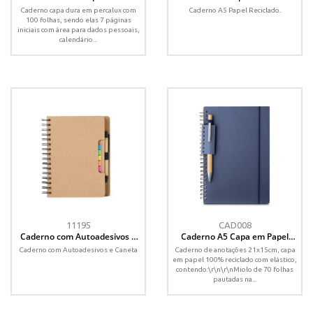
Percalux
Caderno capa dura em percalux com
Caderno A5 Papel Reciclado.
100 folhas, sendo elas 7 páginas
iniciais com área para dados pessoais,
calendário...
11195
CAD008
Caderno com Autoadesivos e
Caderno A5 Capa em Papel
Caneta
Reciclado
Caderno com Autoadesivos e Caneta
Caderno de anotações 21x15cm, capa
em papel 100% reciclado com elástico,
contendo:\r\n\r\nMiolo de 70 folhas
pautadas na...