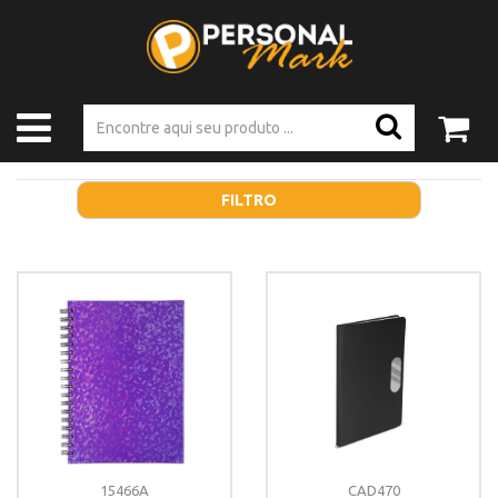
FILTRO
15466A
CAD470