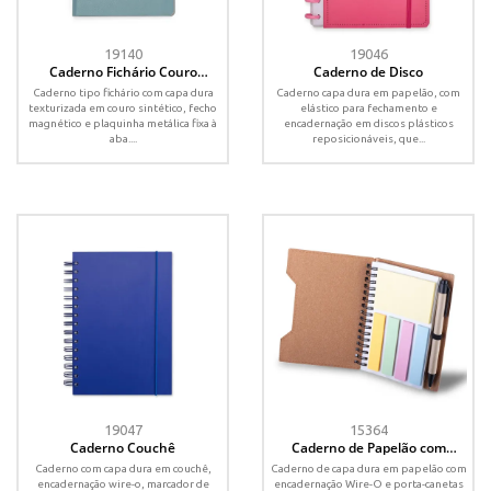
19140
19046
Caderno Fichário Couro
Caderno de Disco
Sintético
Caderno tipo fichário com capa dura
Caderno capa dura em papelão, com
texturizada em couro sintético, fecho
elástico para fechamento e
magnético e plaquinha metálica fixa à
encadernação em discos plásticos
aba....
reposicionáveis, que...
19047
15364
Caderno Couchê
Caderno de Papelão com
Caneta
Caderno com capa dura em couchê,
Caderno de capa dura em papelão com
encadernação wire-o, marcador de
encadernação Wire-O e porta-canetas