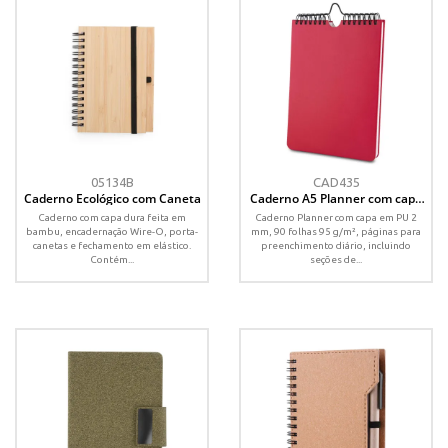
05134B
CAD435
Caderno Ecológico com Caneta
Caderno A5 Planner com capa
em PU
Caderno com capa dura feita em
Caderno Planner com capa em PU 2
bambu, encadernação Wire-O, porta-
mm, 90 folhas 95 g/m², páginas para
canetas e fechamento em elástico.
preenchimento diário, incluindo
Contém...
seções de...