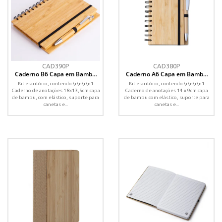
CAD390P
CAD380P
Caderno B6 Capa em Bambu
Caderno A6 Capa em Bambu
com caneta (18x13cm)
com caneta (14x09cm)
Kit escritório, contendo:\r\n\r\n1
Kit escritório, contendo:\r\n\r\n1
Caderno de anotações 18x13,5cm capa
Caderno de anotações 14 x 9cm capa
de bambu, com elástico, suporte para
de bambu com elástico, suporte para
canetas e...
canetas e...