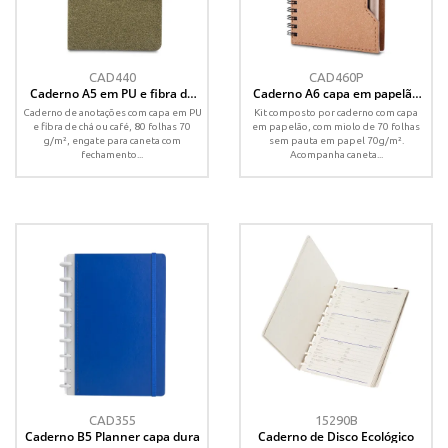
CAD440
CAD460P
Caderno A5 em PU e fibra de
Caderno A6 capa em papelão
café ou chá
reciclado com caneta
Caderno de anotações com capa em PU
Kit composto por caderno com capa
e fibra de chá ou café, 80 folhas 70
em papelão, com miolo de 70 folhas
g/m², engate para caneta com
sem pauta em papel 70g/m².
fechamento...
Acompanha caneta...
CAD355
15290B
Caderno B5 Planner capa dura
Caderno de Disco Ecológico