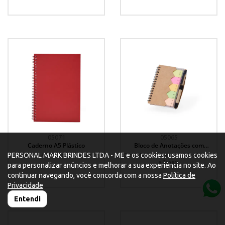
05071
05065
Caderno A5 Plástico
Bloco de Anotações com
Autoadesivos e Caneta
PERSONAL MARK BRINDES LTDA - ME e os cookies: usamos cookies
Caderno A5 Plástico com Pauta.
Bloco de Anotações com Autoadesivos
e Caneta.
para personalizar anúncios e melhorar a sua experiência no site. Ao
continuar navegando, você concorda com a nossa
Política de
Privacidade
Entendi