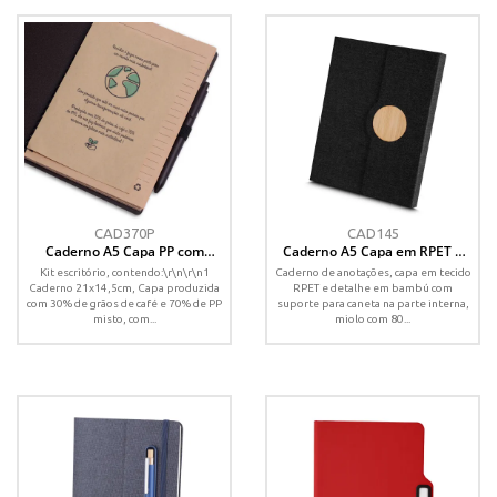
CAD370P
CAD145
Caderno A5 Capa PP com
Caderno A5 Capa em RPET e
Caneta
Detalhe em Bambu
Kit escritório, contendo:\r\n\r\n1
Caderno de anotações, capa em tecido
Caderno 21x14,5cm, Capa produzida
RPET e detalhe em bambú com
com 30% de grãos de café e 70% de PP
suporte para caneta na parte interna,
misto, com...
miolo com 80...