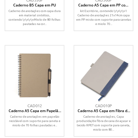
CAD350P
CAD360P
Caderno B5 Capa em PU
Caderno A5 Capa em PP com
caneta
Caderno de anotações com capa dura
kit Escritório, contendo:\r\n\r\n1
em material sintético,
Caderno de anotações 21x14cm capa
contendo:\r\n\r\nMiolo de 80 folhas
em PP misto com suporte para canetas
pautadas na cor...
e miolo 70...
CAD012
CAD010P
Caderno A5 Capa em Papelão
Caderno A5 Capa em Fibra de
Reciclado c/ Caneta
Cana de Açúcar e RPET
Caderno de anotações em papelão
Caderno de anotações, Capa
reciclável com suporte para caneta e
produzida/de fibra de cana de açucar e
miolo de 70 folhas pautadas e...
tecido RPET com suporte para caneta,
miolo com 80...