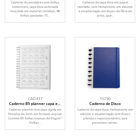
Caderno de anotações com folhas
Caderno de capa dura em papel
removíveis, capa dura cartonada
reciclado, com fechamento em elástico
revestida em material sintético, 80
e encadernação em discos de fibra de
folhas pautadas 75...
arroz, que...
CAD437
15290
Caderno B5 planner capa em
Caderno de Disco
Percalux
Caderno planner com capa rígida em
Caderno de capa dura, fechamento em
Percalux de 2mm em formato espiral.
elástico e encadernação com discos
Contém 90 folhas brancas de 95g/m².
plásticos reposicionáveis, que
Folhas...
permitem retirar...