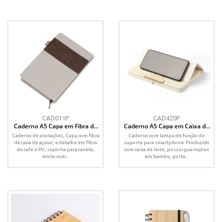
CAD011P
CAD420P
Caderno A5 Capa em Fibra de
Caderno A5 Capa em Caixa de
Cana de Açúcar e Café
Leite Reciclado
Caderno de anotações, Capa com fibra
Caderno com tampa de função de
de cana de açucar, e detalhe em fibra
suporte para smartphone. Produzido
de cafe e PU, suporte para caneta,
com caixa de leite, possui guarnições
miolo com...
em bambu, porta...