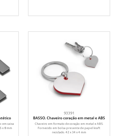
93391
ntético
BASSO. Chaveiro coração em metal e ABS
o em caixa
Chaveiro em formato de coração em metal e ABS.
65 x 8 mm
Fornecido em bolsa presente de papel kraft
reciclado. 42 x 34 x 4 mm