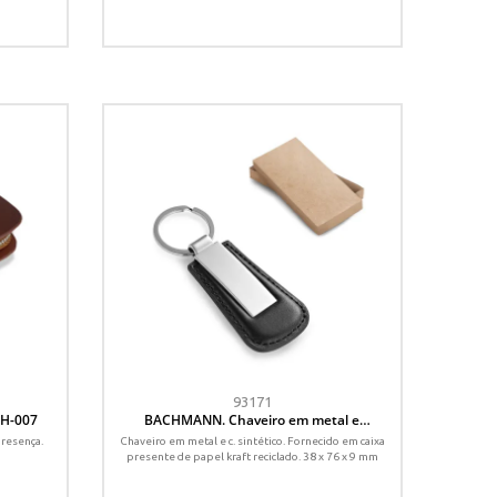
93171
CH-007
BACHMANN. Chaveiro em metal e
c.sintético
presença.
Chaveiro em metal e c. sintético. Fornecido em caixa
presente de papel kraft reciclado. 38 x 76 x 9 mm