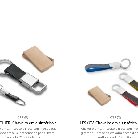
93363
93370
HIER. Chaveiro em c.sintético e
LESKOV. Chaveiro em c.sintético
metal
 em c. sintético e metal com mosquetão.
Chaveiro em c. sintético e metal com m
cido em caixa presente de papel kraft
giratório. Fornecido em caixa presente 
reciclado. 21 x 77 x 8 mm
kraft reciclado. 17 x 80 x...