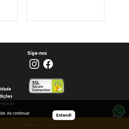
Siga-nos
cidade
dições
ravação
te. Ao continuar
Entendi
Desenvolvido por
A. Jung