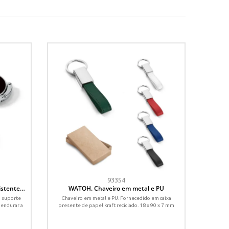
93354
istente
WATOH. Chaveiro em metal e PU
O suporte
Chaveiro em metal e PU. Fornecedido em caixa
pendurar a
presente de papel kraft reciclado. 18 x 90 x 7 mm