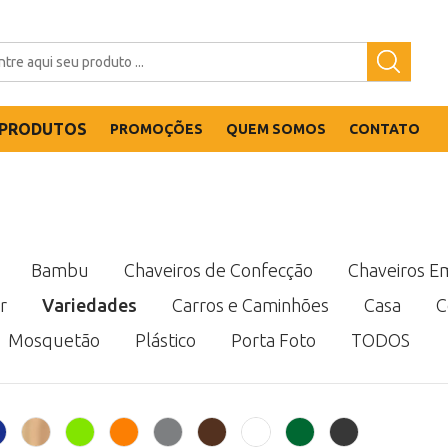
PRODUTOS
PROMOÇÕES
QUEM SOMOS
CONTATO
Bambu
Chaveiros de Confecção
Chaveiros E
r
Variedades
Carros e Caminhões
Casa
C
Mosquetão
Plástico
Porta Foto
TODOS