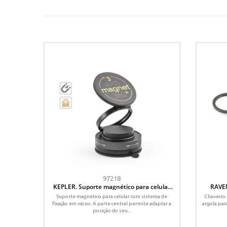
97218
KEPLER. Suporte magnético para celular
RAVEN
com sistema de fixação em vácuo para
Suporte magnético para celular com sistema de
Chaveiro 
superfícies lisas e não lisas (rotação de
fixação em vácuo. A parte central permite adaptar a
argola par
360º)
posição do seu...