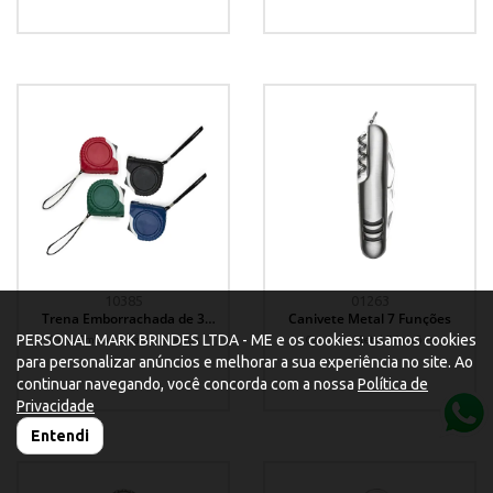
10385
01263
Trena Emborrachada de 3
Canivete Metal 7 Funções
Metros
PERSONAL MARK BRINDES LTDA - ME e os cookies: usamos cookies
Trena Emborrachada 3 Metros
Canivete Metal 7 funções
para personalizar anúncios e melhorar a sua experiência no site. Ao
continuar navegando, você concorda com a nossa
Política de
Privacidade
Entendi