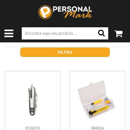
FILTRO
01263CX
08402A