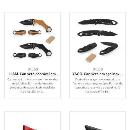
94360
94358
LIAM. Canivete dobrável em
YAGO. Canivete em aço inox e
aço inox e cabo em plástico
metal com fecho de segurança
Canivete dobrável em aço inox e cabo
Canivete em aço inox e metal com
em plástico. Fornecido em caixa
fecho de segurança e clipe. Fornecido
presente de papel kraft reciclado.
em caixa presente de papel kraft
Aberta: 230 x 40...
reciclado. 97 x 15...