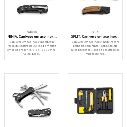
94036
94038
NINJA. Canivete em aço inox e
SPLIT. Canivete em aço inox e
metal com fecho de segurança
madeira com fecho de
Canivete em aço inox e metal com
Canivete em aço inox e madeira com
segurança
fecho de segurança e clipe. Fornecido
fecho de segurança. Fornecido em
em caixa presente. 115 x 15 x 32 mm |
caixa presente. A cor e o resultado da
Caixa: 125 x...
impressão nos...