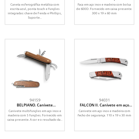
madeira
Caneta esferográfica metálica com
Faca em aço inox e madeira com bolsa
escrita azul, ponta touch e funções
de 600D. Fornecido em caixa presente.
integradas: chave de Fenda e Phillips,
300 x 19 x 60 mm
Suporte...
94159
94031
BELPIANO. Canivete
FALCON II. Canivete em aço
multifunções com 5 funções
inox e madeira
Canivete multifunções em aço inox e
Canivete em aço inox e madeira com
em aço inox e madeira
madeira com 5 funções. Fornecido em
fecho de segurança. 110 x 19 x 30 mm
caixa presente. A cor e o resultado da...