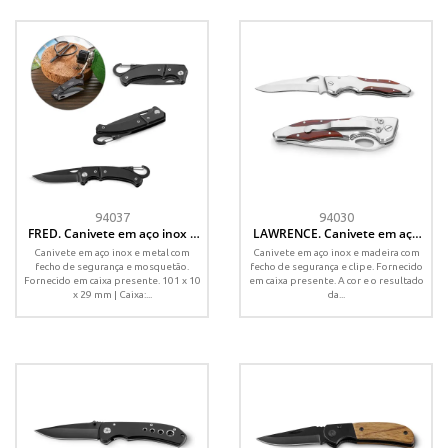
94037
94030
FRED. Canivete em aço inox e
LAWRENCE. Canivete em aço
metal com fecho de segurança
inox e madeira com fecho de
Canivete em aço inox e metal com
Canivete em aço inox e madeira com
segurança
fecho de segurança e mosquetão.
fecho de segurança e clipe. Fornecido
Fornecido em caixa presente. 101 x 10
em caixa presente. A cor e o resultado
x 29 mm | Caixa:...
da...