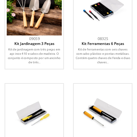
09059
08325
Kit Jardinagem 3 Peças
Kit Ferramentas 6 Peças
Kit de jardinagem com três peças em
Kit de ferramentas com seis chaves
aço inox 410 e cabos de madeira. O
com cabo plástico e pontas metálicas.
conjunto é composto por um ancinho
Contém quatro chaves de fenda e duas
de três...
chaves...