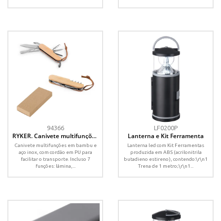
94366
LF0200P
RYKER. Canivete multifunções
Lanterna e Kit Ferramenta
com 7 funções, em bambu e
Canivete multifunções em bambu e
Lanterna led com Kit Ferramentas
aço inox
aço inox, com cordão em PU para
produzida em ABS (acrilonitrila
facilitar o transporte. Incluso 7
butadieno estireno), contendo:\r\n1
funções: lâmina,...
Trena de 1 metro;\r\n1...