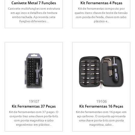
Canivete Metal 7 Funções
Kit Ferramentas 4 Peças
Canivete multifunções com estrutura
Kit de ferramentas composto por
em aço inox e detalhes de textura
quatro itens: chave de teste de tensão
emborrachada. Apresenta sete
com ponta de fenda, chave com cabo
funções diferentes:...
plástico e...
19107
19106
Kit Ferramentas 37 Peças
Kit Ferramentas 16 Peças
Kit de ferramentas com 37 peças. O
Kit de ferramentas com 16 peças em
conjunto traz uma chave porta-bits
aço carbono. O conjunto apresenta
com ponta magnética e cabo
uma chave porta-bits com ponta
ergonômico em plástico...
magnética, cabo...