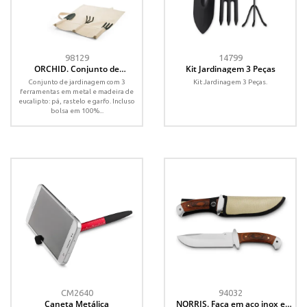
98129
14799
ORCHID. Conjunto de
Kit Jardinagem 3 Peças
jardinagem com 3 ferramentas
Conjunto de jardinagem com 3
Kit Jardinagem 3 Peças.
em metal e madeira de
ferramentas em metal e madeira de
eucalipto
eucalipto: pá, rastelo e garfo. Incluso
bolsa em 100%...
CM2640
94032
Caneta Metálica
NORRIS. Faca em aço inox e