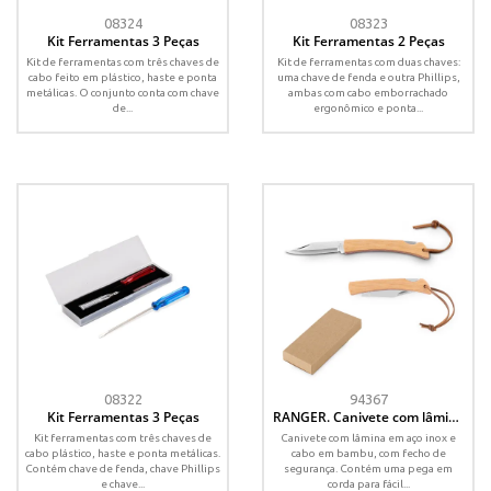
08324
08323
Kit Ferramentas 3 Peças
Kit Ferramentas 2 Peças
Kit de ferramentas com três chaves de
Kit de ferramentas com duas chaves:
cabo feito em plástico, haste e ponta
uma chave de fenda e outra Phillips,
metálicas. O conjunto conta com chave
ambas com cabo emborrachado
de...
ergonômico e ponta...
08322
94367
Kit Ferramentas 3 Peças
RANGER. Canivete com lâmina
metálica em aço inox e cabo
Kit ferramentas com três chaves de
Canivete com lâmina em aço inox e
em bambu
cabo plástico, haste e ponta metálicas.
cabo em bambu, com fecho de
Contém chave de fenda, chave Phillips
segurança. Contém uma pega em
e chave...
corda para fácil...