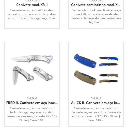
1000 018
1000 073
Canivete mod. XR-1
Canivete com bainha mod. XR-
5
Canivete em aço inox 420 modelo
Canivete fabricado com lâmina de aço
esportivo, com acessório de quebra
inox 420, super afiada, e cabo de
vidro, corta cinto de segurança. Com...
madeira. Acompanha bainha de couro
legítimo....
94364
94363
FRED II. Canivete em aço inox e
ALICK II. Canivete em aço inox
metal com fecho de segurança
e metal com fecho de
Canivete em aço inox e metal com
Canivete em aço inox e metal com
segurança
fecho de segurança e mosquetão.
fecho de segurança e clipe. Fornecido
Fornecido em caixa presente. 97 x 15 x
em caixa presente. 97 x 15 x 29 mm |
29mm | Caixa: 110...
Caixa: 110 x...