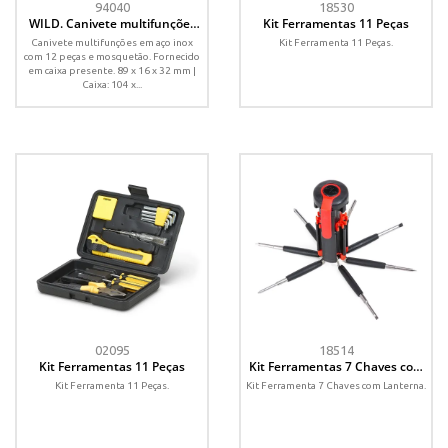
94040
18530
WILD. Canivete multifunções
Kit Ferramentas 11 Peças
com 12 peças em aço inox
Canivete multifunções em aço inox
Kit Ferramenta 11 Peças.
com 12 peças e mosquetão. Fornecido
em caixa presente. 89 x 16 x 32 mm |
Caixa: 104 x...
02095
18514
Kit Ferramentas 11 Peças
Kit Ferramentas 7 Chaves com
Lanterna
Kit Ferramenta 11 Peças.
Kit Ferramenta 7 Chaves com Lanterna.