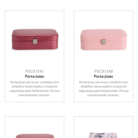
P$CX1341
P$CX1340
Porta-Joias
Porta-Joias
Porta-joias em couro sintético com
Porta-joias em couro sintético com
detalhes texturizados e trava de
detalhes texturizados e trava de
segurança para fechamento. Possui
segurança para fechamento. Possui
revestimento interno...
revestimento interno...