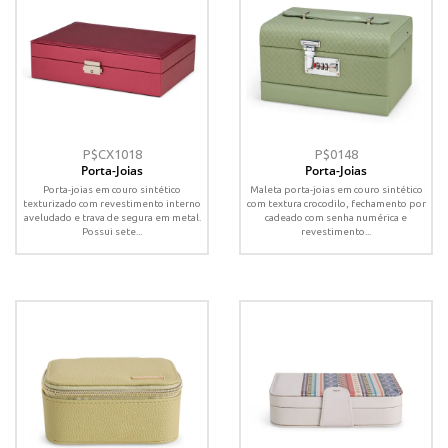
P$CX1018
P$0148
Porta-Joias
Porta-Joias
Porta-joias em couro sintético
Maleta porta-joias em couro sintético
texturizado com revestimento interno
com textura crocodilo, fechamento por
aveludado e trava de segura em metal.
cadeado com senha numérica e
Possui sete...
revestimento...