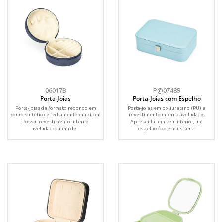
06017B
P@07489
Porta-Joias
Porta-Joias com Espelho
Porta-joias de formato redondo em
Porta-joias em poliuretano (PU) e
couro sintético e fechamento em zíper.
revestimento interno aveludado.
Possui revestimento interno
Apresenta, em seu interior, um
aveludado, além de...
espelho fixo e mais seis...