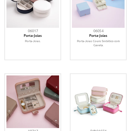
06017
06054
Porta-Joias
Porta-Joias
Porta-Joias.
Porta-Joias Couro Sintético com
Gaveta.