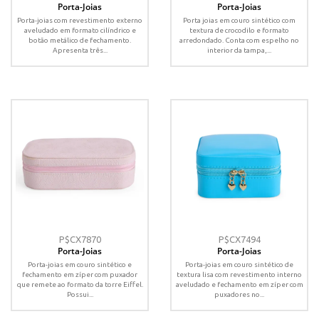
Porta-Joias
Porta-Joias
Porta-joias com revestimento externo
Porta joias em couro sintético com
aveludado em formato cilíndrico e
textura de crocodilo e formato
botão metálico de fechamento.
arredondado. Conta com espelho no
Apresenta três...
interior da tampa,...
P$CX7870
P$CX7494
Porta-Joias
Porta-Joias
Porta-joias em couro sintético e
Porta-joias em couro sintético de
fechamento em zíper com puxador
textura lisa com revestimento interno
que remete ao formato da torre Eiffel.
aveludado e fechamento em zíper com
Possui...
puxadores no...