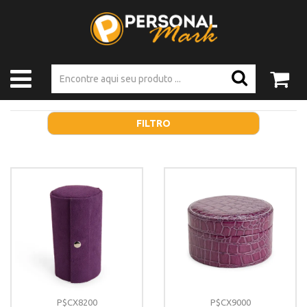
FILTRO
P$CX8200
P$CX9000