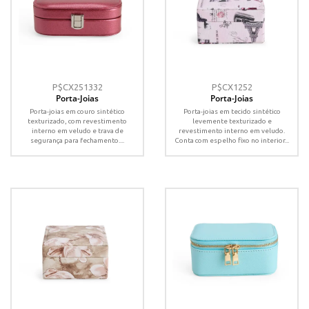
P$CX251332
P$CX1252
Porta-Joias
Porta-Joias
Porta-joias em couro sintético
Porta-joias em tecido sintético
texturizado, com revestimento
levemente texturizado e
interno em veludo e trava de
revestimento interno em veludo.
segurança para fechamento....
Conta com espelho fixo no interior...