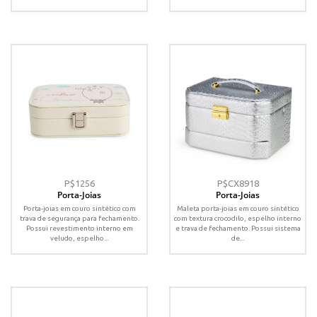
P$1256
P$CX8918
Porta-Joias
Porta-Joias
Porta-joias em couro sintético com
Maleta porta-joias em couro sintético
trava de segurança para fechamento.
com textura crocodilo, espelho interno
Possui revestimento interno em
e trava de fechamento. Possui sistema
veludo, espelho...
de...