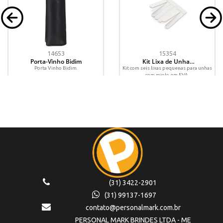
14653
15354
Porta-Vinho Bidim
Kit Lixa de Unhas
6 Peças
Porta Vinho Bidim.
Kit com seis lixas pequenas para unhas
com miolo em EVA.
(31) 3422-2901
(31) 99137-1697
contato@personalmark.com.br
PERSONAL MARK BRINDES LTDA - ME