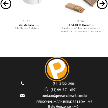
18735
98149
Fita Métrica 3
FISCHER. Baralho
Metros
de 54 cartas
Fita Métrica 3 Metros.
Baralho com 54 cartas clássicas em
clássicas em papel
papel kraft, proveniente de gestão
kraft
florestal sustentável, ideal para
compartilhar bons...
(31) 3422-2901
(31) 99137-1697
contato@personalmark.com.br
PERSONAL MARK BRINDES LTDA - ME
Belo Horizonte - MG -