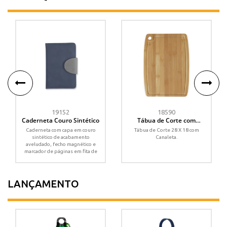
19152
18590
Caderneta Couro Sintético
Tábua de Corte com
Canaleta
Caderneta com capa em couro
Tábua de Corte 28 X 18 com
sintético de acabamento
Canaleta.
aveludado, fecho magnético e
marcador de páginas em fita de
cetim....
LANÇAMENTO