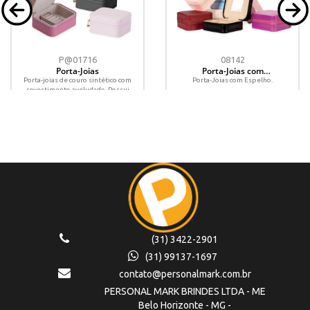
P@01716
08142
Porta-Joias
Porta-Joias com
Espelho
Porta-joias de couro sintético com
Porta-Joias com Espelho.
revestimento aveludado. Possui
compartimentos internos para anéis,
brincos, pulseiras e...
(31) 3422-2901
(31) 99137-1697
contato@personalmark.com.br
PERSONAL MARK BRINDES LTDA - ME
Belo Horizonte - MG -