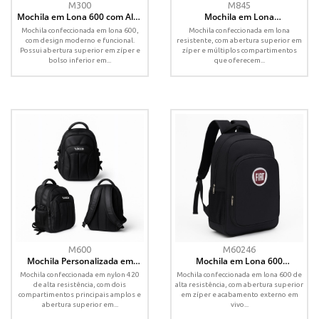
M300
M845
Mochila em Lona 600 com Alça
Mochila em Lona
Diagonal e Bolso em Tela
Personalizada com Bolsos
Mochila confeccionada em lona 600,
Mochila confeccionada em lona
Laterais e Alças Acolchoadas
com design moderno e funcional.
resistente, com abertura superior em
Possui abertura superior em zíper e
zíper e múltiplos compartimentos
bolso inferior em...
que oferecem...
M600
M60246
Mochila Personalizada em
Mochila em Lona 600
Nylon 420 com Compartimento
Personalizada com
Mochila confeccionada em nylon 420
Mochila confeccionada em lona 600 de
Acolchoado para Notebook
Compartimento para Notebook
de alta resistência, com dois
alta resistência, com abertura superior
compartimentos principais amplos e
em zíper e acabamento externo em
abertura superior em...
vivo...