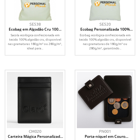
SE538
SE520
Ecobag em Algodão Cru 100%
Ecobag Personalizada 100%
Personalizada – 30x35 cm
Algodão Cru – 30x35 cm
Sacola ecológica confeccionada em
Ecobag ecológica confeccionada em
tecido 100% algodão cru, disponível
tecido 100% algodão cru, disponível
nas gramaturas 180g/m² ou 280g/m²,
nas gramaturas de 180g/m² ou
ideal para...
280g/m², garantindo...
CM020
PN001
Carteira Mágica Personalizada
Porta-níquel em Couro