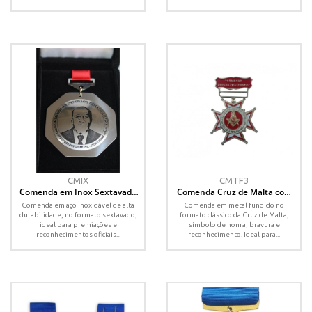
CMIX
CMTF3
Comenda em Inox Sextavada
Comenda Cruz de Malta com
com Pintura Eletrostática –
Passador de Fita Especial –
Comenda em aço inoxidável de alta
Comenda em metal fundido no
60mm
50mm
durabilidade, no formato sextavado,
formato clássico da Cruz de Malta,
ideal para premiações e
símbolo de honra, bravura e
reconhecimentos oficiais...
reconhecimento. Ideal para...