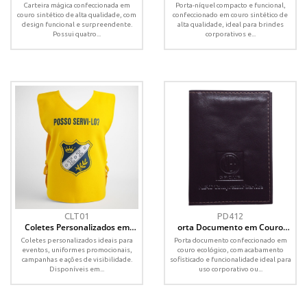
em Couro Sintético com Porta-
Sintético com Fechamento em
Carteira mágica confeccionada em
Porta-níquel compacto e funcional,
Cartões
Botão – Personalizado
couro sintético de alta qualidade, com
confeccionado em couro sintético de
design funcional e surpreendente.
alta qualidade, ideal para brindes
Possui quatro...
corporativos e...
CLT01
PD412
Coletes Personalizados em
orta Documento em Couro
Diversos Tecidos e Cores –
Ecológico com Visores
Coletes personalizados ideais para
Porta documento confeccionado em
Tamanho Único
Transparentes
eventos, uniformes promocionais,
couro ecológico, com acabamento
campanhas e ações de visibilidade.
sofisticado e funcionalidade ideal para
Disponíveis em...
uso corporativo ou...