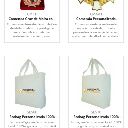
CMTF
CMAV1
Comenda Cruz de Malta com
Comenda Personalizada
Estojo de Veludo –
Recortada com Detalhes em
Comenda em formato clássico de Cruz
Comenda recortada em formato
Personalizada com Fita de
Baixo Relevo – 55x55 mm
de Malta, símbolo de prestígio e
especial de estrela, com arte
Gorgurão
honra. Fundida em metal com
personalizada em semialto relevo,
acabamento premium, essa...
acabamento detalhado em metal e...
SE580
SE570
Ecobag Personalizada 100%
Ecobag Personalizada 100%
Algodão com Fundo – 48x44x11
Algodão Cru com Fundo –
Sacola ecológica confeccionada em
Ecobag confeccionada em tecido 100%
cm
45x40x10 cm
tecido 100% algodão cru, disponível
algodão cru, disponível nas