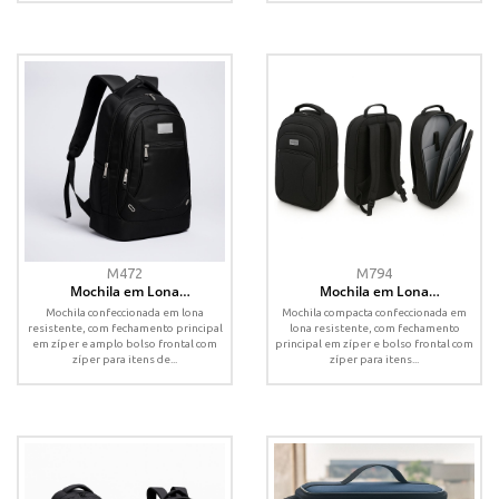
M472
M794
Mochila em Lona
Mochila em Lona
Personalizada com Bolso
Personalizada com Zíper e
Mochila confeccionada em lona
Mochila compacta confeccionada em
Frontal e Laterais
Alças Reforçadas
resistente, com fechamento principal
lona resistente, com fechamento
em zíper e amplo bolso frontal com
principal em zíper e bolso frontal com
zíper para itens de...
zíper para itens...