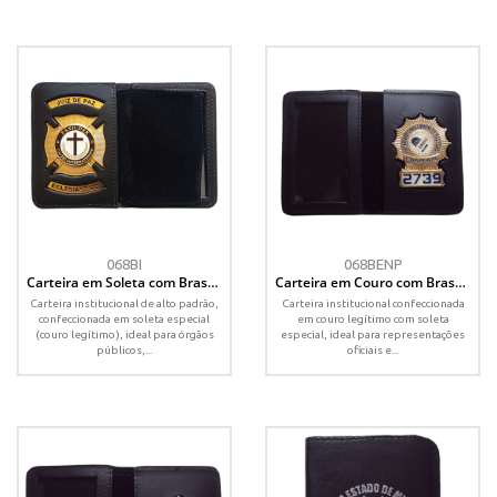
068BI
068BENP
Carteira em Soleta com Brasão
Carteira em Couro com Brasão
Estampado Vazado – Modelo
Resinado Numerado – Soleta
Carteira institucional de alto padrão,
Carteira institucional confeccionada
Especial
Especial
confeccionada em soleta especial
em couro legítimo com soleta
(couro legítimo), ideal para órgãos
especial, ideal para representações
públicos,...
oficiais e...