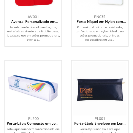
AV001
PN035
Avental Personalizado em
Porta-Níquel em Nylon com
Bagum com Logomarca
Zíper – Personalizado
Avental confeccionado em bagum,
Porta-níquel prático e resistente,
material resistente e de fácil limpeza,
confeccionado em nylon, ideal para
ideal para uso em ações promocionais,
ações promocionais, brindes
eventos...
corporativos ou uso...
PL200
PL001
Porta-Lápis Compacto em Lona
Porta-Lápis Envelope em Lona
600 com Zíper – Personalizado
com Zíper – Personalizado
orta-lápis compacto confeccionado em
Porta-lápis modelo envelope