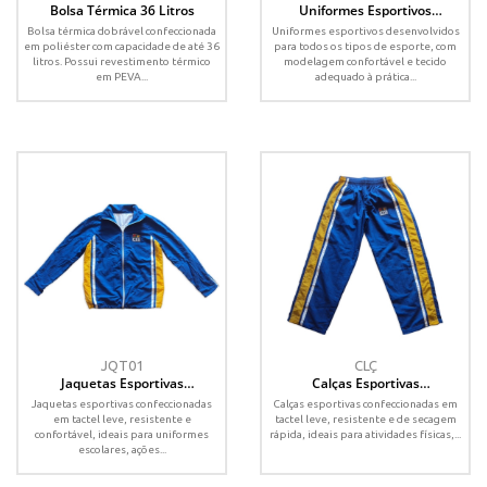
Bolsa Térmica 36 Litros
Uniformes Esportivos
Personalizados Sublimados
Bolsa térmica dobrável confeccionada
Uniformes esportivos desenvolvidos
em poliéster com capacidade de até 36
para todos os tipos de esporte, com
litros. Possui revestimento térmico
modelagem confortável e tecido
em PEVA...
adequado à prática...
JQT01
CLÇ
Jaquetas Esportivas
Calças Esportivas
Personalizadas em Tactel
Personalizadas em Tactel
Jaquetas esportivas confeccionadas
Calças esportivas confeccionadas em
em tactel leve, resistente e
tactel leve, resistente e de secagem
confortável, ideais para uniformes
rápida, ideais para atividades físicas,...
escolares, ações...