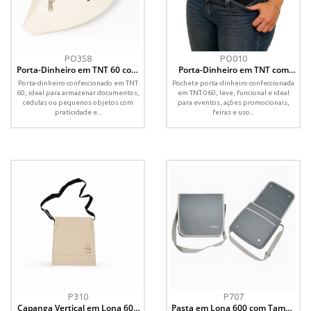
PO358
PO010
Porta-Dinheiro em TNT 60 com
Porta-Dinheiro em TNT com
Zíper e Elástico – Personalizado
Zíper e Elástico - Personalizado
Porta-dinheiro confeccionado em TNT
Pochete porta-dinheiro confeccionada
60, ideal para armazenar documentos,
em TNT 060, leve, funcional e ideal
cédulas ou pequenos objetos com
para eventos, ações promocionais,
praticidade e...
feiras e uso...
P310
P707
Capanga Vertical em Lona 600
Pasta em Lona 600 com Tampa