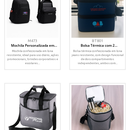
M473
BT801
Mochila Personalizada em
Bolsa Térmica com 2
Lona com Compartimentos
Compartimentos em Lona
Mochila confeccionada em lona
Bolsa térmica confeccionada em lona
Internos
Jeans – 20x18x17cm com Alça
resistente, ideal para uso diário, ações
jeans resistente, com design funcional
Regulável
promocionais, brindes corporativos e
de dois compartimentos
escolares....
independentes, ambos com...