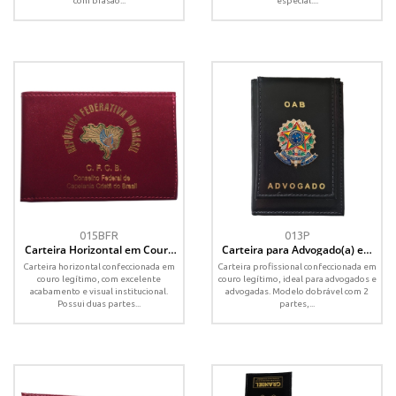
com brasão...
especial....
015BFR
013P
Carteira Horizontal em Couro
Carteira para Advogado(a) em
com Brasão - Personalizado
Couro com Brasão –
Carteira horizontal confeccionada em
Carteira profissional confeccionada em
Personalizada
couro legítimo, com excelente
couro legítimo, ideal para advogados e
acabamento e visual institucional.
advogadas. Modelo dobrável com 2
Possui duas partes...
partes,...