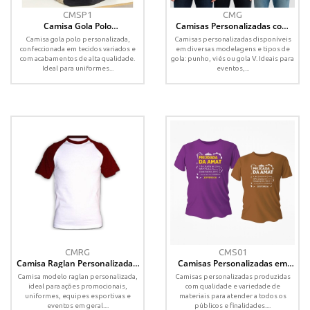
CMSP1
CMG
Camisa Gola Polo
Camisas Personalizadas com
Personalizada – Vários Tecidos
Gola Punho, Viés ou V –
Camisa gola polo personalizada,
Camisas personalizadas disponíveis
e Tamanhos
Diversos Tamanhos
confeccionada em tecidos variados e
em diversas modelagens e tipos de
com acabamentos de alta qualidade.
gola: punho, viés ou gola V. Ideais para
Ideal para uniformes...
eventos,...
CMRG
CMS01
Camisa Raglan Personalizada –
Camisas Personalizadas em
Diversos Tecidos e Tamanhos
Diversos Tecidos – Infantil ao
Camisa modelo raglan personalizada,
Camisas personalizadas produzidas
XGG
ideal para ações promocionais,
com qualidade e variedade de
uniformes, equipes esportivas e
materiais para atender a todos os
eventos em geral....
públicos e finalidades....