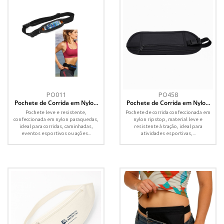
PO011
PO458
Pochete de Corrida em Nylon
Pochete de Corrida em Nylon
Paraquedas com Zíper –
Ripstop com Zíper Duplo –
Pochete leve e resistente,
Pochete de corrida confeccionada em
Personalizada
Personalizada
confeccionada em nylon paraquedas,
nylon ripstop, material leve e
ideal para corridas, caminhadas,
resistente à tração, ideal para
eventos esportivos ou ações...
atividades esportivas,...