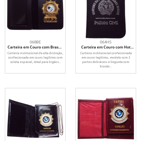
068BE
064HS
Carteira em Couro com Brasão
Carteira em Couro com Hot
Numerado Vazado – Soleta
Stamp e Lingueta – Brasão
Carteira institucional de alta distinção,
Carteira institucional confeccionada
Especial
Personalizado
confeccionada em couro legítimo com
em couro legítimo, modelo com 2
soleta especial, ideal para órgãos...
partes dobráveis e lingueta com
brasão...