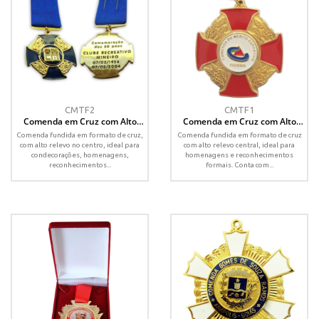
CMTF2
CMTF1
Comenda em Cruz com Alto
Comenda em Cruz com Alto
Relevo e Fita de Gorgurão –
Relevo e Fita de Gorgurão –
Comenda fundida em formato de cruz,
Comenda fundida em formato de cruz
Personalização Sob Consulta
Personalizável
com alto relevo no centro, ideal para
com alto relevo central, ideal para
condecorações, homenagens,
homenagens e reconhecimentos
reconhecimentos...
formais. Conta com...