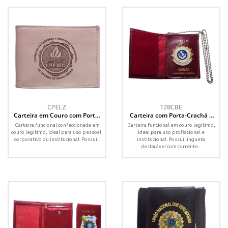
CPELZ
128CBE
Carteira em Couro com Porta-
Carteira com Porta-Crachá e
Notas e Gravação a Laser
Brasão Removível – Couro
Carteira funcional confeccionada em
Carteira funcional em couro legítimo,
Legítimo
couro legítimo, ideal para uso pessoal,
ideal para uso profissional e
corporativo ou institucional. Possui...
institucional. Possui lingueta
destacável com corrente...