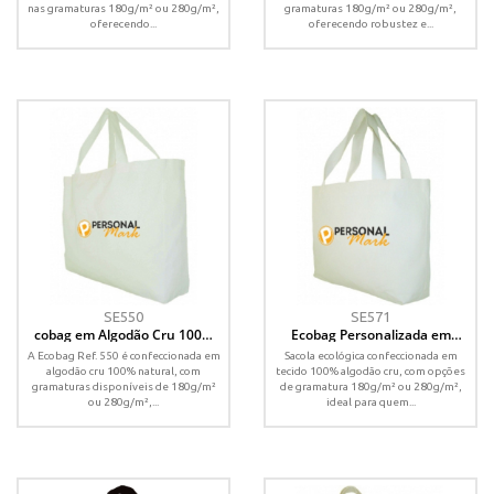
nas gramaturas 180g/m² ou 280g/m²,
gramaturas 180g/m² ou 280g/m²,
oferecendo...
oferecendo robustez e...
SE550
SE571
cobag em Algodão Cru 100%
Ecobag Personalizada em
com Fundo – Ref. 550 –
Algodão Cru 100% com Fundo –
A Ecobag Ref. 550 é confeccionada em
Sacola ecológica confeccionada em
40x45x10 cm
45x35x8 cm
algodão cru 100% natural, com
tecido 100% algodão cru, com opções
gramaturas disponíveis de 180g/m²
de gramatura 180g/m² ou 280g/m²,
ou 280g/m²,...
ideal para quem...