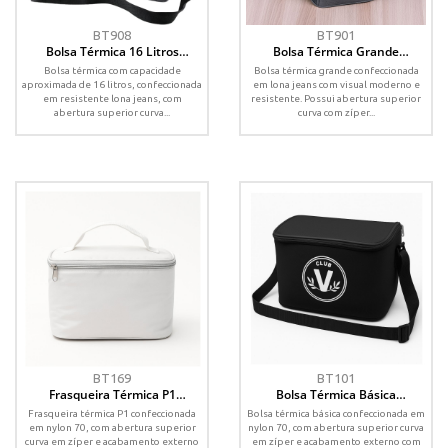
BT908
BT901
Bolsa Térmica 16 Litros
Bolsa Térmica Grande
Personalizada em Lona Jeans
Personalizada em Lona Jeans
Bolsa térmica com capacidade
Bolsa térmica grande confeccionada
com Alça Destacável
com Alça Destacável –
aproximada de 16 litros, confeccionada
em lona jeans com visual moderno e
20x26x20cm
em resistente lona jeans, com
resistente. Possui abertura superior
abertura superior curva...
curva com zíper...
BT169
BT101
Frasqueira Térmica P1
Bolsa Térmica Básica
Personalizada 22x14x13cm em
Personalizada 33x23x20cm
Frasqueira térmica P1 confeccionada
Bolsa térmica básica confeccionada em
Nylon com Alça de Mão
com Alça Regulável
em nylon 70, com abertura superior
nylon 70, com abertura superior curva
curva em zíper e acabamento externo
em zíper e acabamento externo com