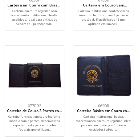
085BF
078SK
Carteira em Couro com Brasão
Carteira em Couro Sem
Personalizado – 2 Partes,
Lingueta com Brasão da
Carteira em couro legítimo com
Carteira institucional confeccionada
Lingueta e Porta-Cheques
República | Modelo
acabamento institucional de alta
em couro legítimo, com 2 partes e
Institucional
qualidade, ideal para entidades
brasão da República de 45 mm
públicas ou privadas com...
aplicado em um dos...
077BR2
069BR
Carteira de Couro 3 Partes com
Carteira Básica em Couro com
Brasão da República | Modelo
Brasão da República | Modelo
Carteira funcional em couro legítimo,
Carteira institucional básica,
Oficial Institucional
Institucional
modelo com 3 partes, desenvolvida
confeccionada em couro legítimo, ideal
especialmente para entidades
para uso exclusivo por órgãos e
federais que utilizam...
entidades federais...