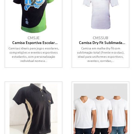
CMSJE
CMSSUB
Camisa Esportiva Escolar
Camisa Dry Fit Sublimada
Personalizada com Nome –
Frente e Costas –
Camisas ideais para jogos escolares,
Camisa em malha dry fit com
Uniforme para Jogos
Personalizada
competições e eventos esportivos
sublimação total (frente e costas),
estudantis, com personalização
ideal para uniformes esportivos,
individual nome a...
eventos, corridas,...