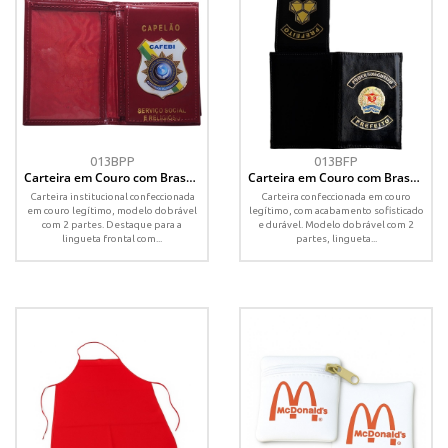
013BPP
013BFP
Carteira em Couro com Brasão
Carteira em Couro com Brasão
Resinado – Personalizada
Fundido – Personalizada
Carteira institucional confeccionada
Carteira confeccionada em couro
em couro legítimo, modelo dobrável
legítimo, com acabamento sofisticado
com 2 partes. Destaque para a
e durável. Modelo dobrável com 2
lingueta frontal com...
partes, lingueta...