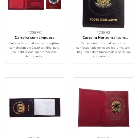
128BPC
123BR2
Carteira com Lingueta
Carteira Horizontal com
Destacável e Brasão Resinado
Lingueta e 2 Brasões da
Carteira funcional em couro legítimo
Carteira institucional horizontal
– Couro Legítimo
República – Couro Legítimo
com design em 2 partes, ideal para
confeccionada em couro legítimo, com
uso institucional ou promocional.
lingueta e dois brasões da República
Acompanha...
aplicados: um...