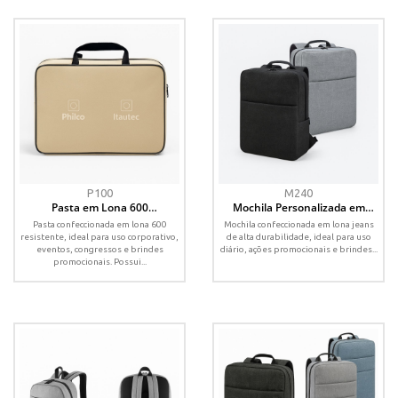
P100
M240
Pasta em Lona 600
Mochila Personalizada em
Personalizada com Alças de
Lona Jeans com
Pasta confeccionada em lona 600
Mochila confeccionada em lona jeans
Mão
Compartimento para Notebook
resistente, ideal para uso corporativo,
de alta durabilidade, ideal para uso
eventos, congressos e brindes
diário, ações promocionais e brindes...
promocionais. Possui...