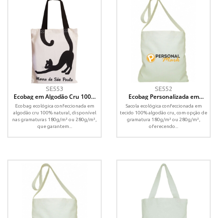
SE553
SE552
Ecobag em Algodão Cru 100%
Ecobag Personalizada em
Personalizada – 35x45 cm
Algodão Cru 100% – 45x35 cm
Ecobag ecológica confeccionada em
Sacola ecológica confeccionada em
algodão cru 100% natural, disponível
tecido 100% algodão cru, com opção de
nas gramaturas 180g/m² ou 280g/m²,
gramatura 180g/m² ou 280g/m²,
que garantem...
oferecendo...