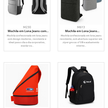
M230
M613
Mochila em Lona Jeans com
Mochila em Lona Jeans
Acoplado Space e
Personalizada com
Mochila confeccionada em lona jeans
Mochila confeccionada em lona jeans
Compartimento para Notebook
Compartimento para Notebook
com design moderno, resistente e
resistente, com abertura superior em
ideal para o dia a dia corporativo,
zíper grosso nº 08 e acabamento
escolar ou...
interno...