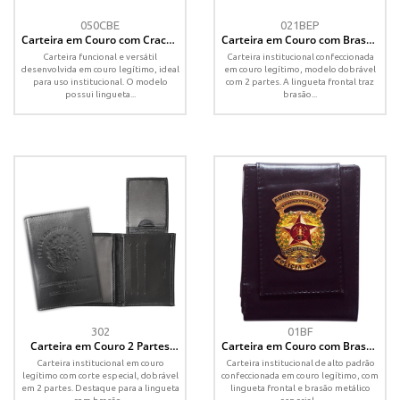
050CBE
021BEP
Carteira em Couro com Crachá
Carteira em Couro com Brasão
Destacável e Brasão Removível
Estampado Removível -
Carteira funcional e versátil
Carteira institucional confeccionada
Personalizada
desenvolvida em couro legítimo, ideal
em couro legítimo, modelo dobrável
para uso institucional. O modelo
com 2 partes. A lingueta frontal traz
possui lingueta...
brasão...
302
01BF
Carteira em Couro 2 Partes
Carteira em Couro com Brasão
com Brasão Removível e Porta-
Especial – Porta-Notas e
Carteira institucional em couro
Carteira institucional de alto padrão
Card
Cartões
legítimo com corte especial, dobrável
confeccionada em couro legítimo, com
em 2 partes. Destaque para a lingueta
lingueta frontal e brasão metálico