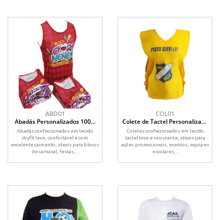
ABD01
COL01
Abadás Personalizados 100%
Colete de Tactel Personalizado
Sublimados em Dry Fit
– Modelos e Cores Variadas
Abadás confeccionados em tecido
Coletes confeccionados em tecido
dryfit leve, confortável e com
tactel leve e resistente, ideais para
excelente caimento, ideais para blocos
ações promocionais, eventos, equipes
de carnaval, festas,...
escolares,...