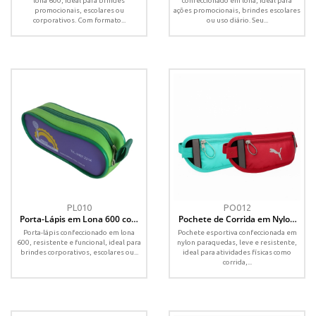
lona 600, ideal para brindes
confeccionado em lona, ideal para
promocionais, escolares ou
ações promocionais, brindes escolares
corporativos. Com formato...
ou uso diário. Seu...
PL010
PO012
Porta-Lápis em Lona 600 com
Pochete de Corrida em Nylon
Zíper – Personalizado
Paraquedas com Viés Boneon –
Porta-lápis confeccionado em lona
Pochete esportiva confeccionada em
Personalizada
600, resistente e funcional, ideal para
nylon paraquedas, leve e resistente,
brindes corporativos, escolares ou...
ideal para atividades físicas como
corrida,...