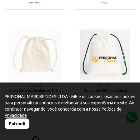
com vivo...
vivo...
SM663
SMP954
Saco Mochila Ecológico 100%
Sacochila PET Ecológica
Algodão 37x45cm – Modelo 663
32x40cm com Sublimação
PERSONAL MARK BRINDES LTDA - ME e os cookies: usamos cookies
Mochila ecológica modelo saco,
Sacochila ecológica confeccionada em
Personalizada
confeccionada em tecido 100% algodão
tecido branco 100% reciclável,
para personalizar anúncios e melhorar a sua experiência no site. Ao
natural, ideal para quem busca um
derivado de garrafas PET. Possui
continuar navegando, você concorda com a nossa
Política de
brinde sustentável,...
costura interna...
Privacidade
Entendi