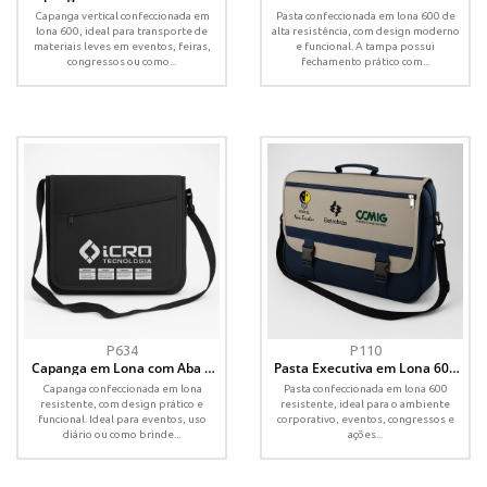
com Aba e Alça de Ombro
Magnética e Alça de Ombro
Capanga vertical confeccionada em
Pasta confeccionada em lona 600 de
lona 600, ideal para transporte de
alta resistência, com design moderno
materiais leves em eventos, feiras,
e funcional. A tampa possui
congressos ou como...
fechamento prático com...
P634
P110
Capanga em Lona com Aba e
Pasta Executiva em Lona 600
Bolso Frontal Diagonal
com Aba, Bolso Frontal e Alça
Capanga confeccionada em lona
Pasta confeccionada em lona 600
de Ombro
resistente, com design prático e
resistente, ideal para o ambiente
funcional. Ideal para eventos, uso
corporativo, eventos, congressos e
diário ou como brinde...
ações...