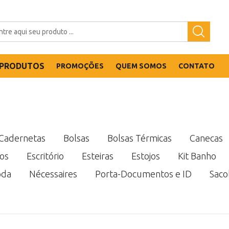
PRODUTOS
PROMOÇÕES
QUEM SOMOS
CONTATO
 Cadernetas
Bolsas
Bolsas Térmicas
Canecas
cos
Escritório
Esteiras
Estojos
Kit Banho
da
Nécessaires
Porta-Documentos e ID
Saco