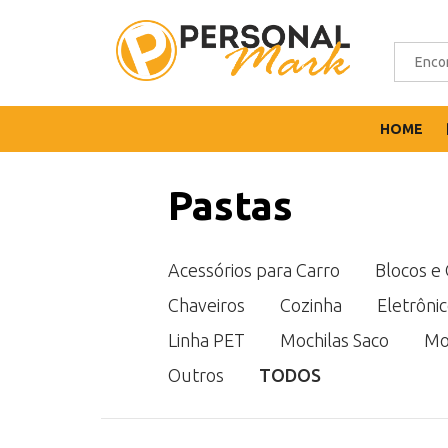
HOME
Pastas
Acessórios para Carro
Blocos e
Chaveiros
Cozinha
Eletrôni
Linha PET
Mochilas Saco
Mo
Outros
TODOS